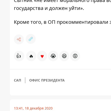
Сытник «не имеет морального права в
государства и должен уйти».
Кроме того, в ОП
прокомментировали з
♥
👍
🔥
😭
😆
😡
САП
ОФИС ПРЕЗИДЕНТА
13:41, 18 декабря 2020