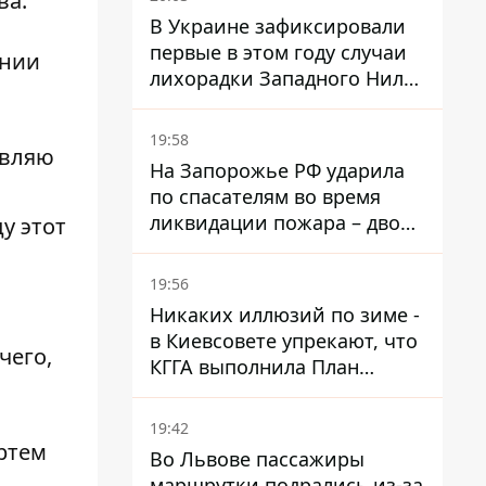
ва.
В Украине зафиксировали
первые в этом году случаи
ении
лихорадки Западного Нила:
два человека заразились
после укусов комаров
19:58
являю
На Запорожье РФ ударила
по спасателям во время
ликвидации пожара – двое
у этот
раненых
19:56
Никаких иллюзий по зиме -
в Киевсовете упрекают, что
чего,
КГГА выполнила План
устойчивости на 20%
19:42
ртем
Во Львове пассажиры
маршрутки подрались из-за