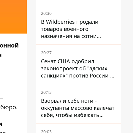
обойтись
20:36
В Wildberries продали
товаров военного
назначения на сотни
миллионов, но удары ВСУ
ионной
изменили ситуацию
20:27
я
Сенат США одобрил
законопроект об "адских
санкциях" против России и
Ирана
20:13
—
Взорвали себе ноги -
 бюро.
оккупанты массово калечат
себя, чтобы избежать
штурмов - ГУР
и
20:03