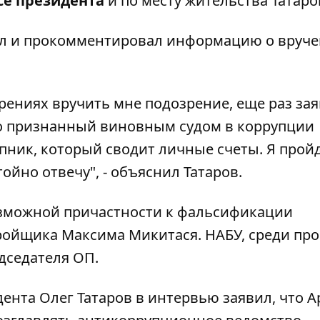
се президента
и по месту жительства Татаро
л
и прокомментировал информацию о вруч
рениях вручить мне подозрение, еще раз за
то признанный виновным судом в коррупции
ник, который сводит личные счеты. Я пройд
ойно отвечу", - объяснил Татаров.
озможной причастности к фальсификации
тройщика Максима Микитася. НАБУ, среди про
дседателя ОП.
ента Олег Татаров в интервью заявил, что А