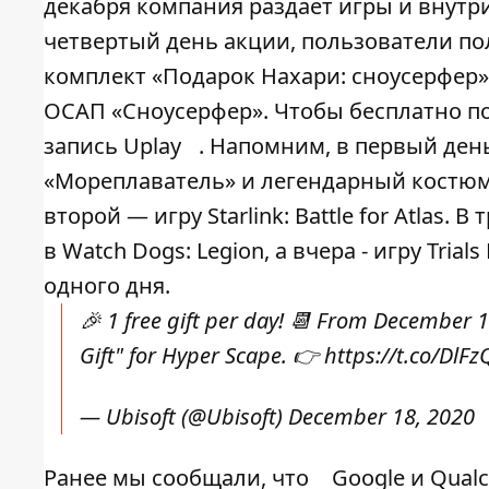
декабря компания раздает игры и внутр
четвертый день акции, пользователи полу
комплект «Подарок Нахари: сноусерфер»
ОСАП «Сноусерфер». Чтобы бесплатно п
запись Uplay
. Напомним, в первый ден
«Мореплаватель» и легендарный костюм Бай
второй — игру Starlink: Battle for Atlas
в Watch Dogs: Legion, а вчера - игру Tria
одного дня.
🎉 1 free gift per day! 📆 From December 1
Gift" for Hyper Scape. 👉
https://t.co/DlF
— Ubisoft (@Ubisoft)
December 18, 2020
Ранее мы сообщали, что
Google и Qua