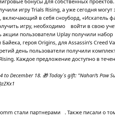
иигровые бонусы для собственных проектов. 
чили игру Trials Rising, а уже сегодня могут
, включающий в себя сноуборд, «Искатель ф
олучить игру, необходимо
войти в свою уч
ь акции пользователи Uplay получили набор
ека, героя Origins, для Assassin’s Creed Val
. В третий день пользователи получили комплек
ls Rising. Каждое предложение доступно в тече
4 to December 18. 🎁 Today`s gift: "Nahari’s Pow Su
zQzZKx1
lcomm стали партнерами
. Также писали о то