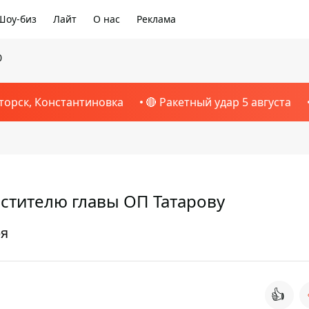
Шоу-биз
Лайт
О нас
Реклама
0
торск, Константиновка
🔴 Ракетный удар 5 августа
стителю главы ОП Татарову
ря
👍