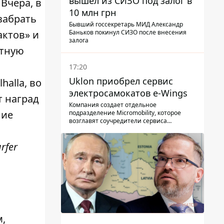
вышел из СИЗО под залог в
Вчера, в
10 млн грн
 забрать
Бывший госсекретарь МИД Александр
Баньков покинул СИЗО после внесения
актов» и
залога
етную
17:20
Uklon приобрел сервис
halla, во
электросамокатов e-Wings
т наград
Компания создает отдельное
ние
подразделение Micromobility, которое
возглавят соучредители сервиса
самокатов.
rfer
м,