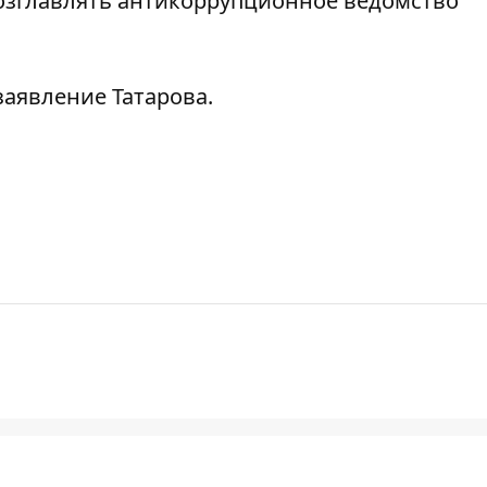
озглавлять антикоррупционное ведомство
аявление Татарова.