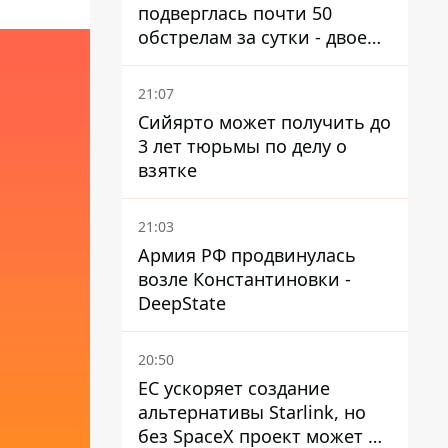
подверглась почти 50
обстрелам за сутки - двое
погибших, шесть
пострадавших
21:07
Сийярто может получить до
3 лет тюрьмы по делу о
взятке
21:03
Армия РФ продвинулась
возле Константиновки -
DeepState
20:50
ЕС ускоряет создание
альтернативы Starlink, но
без SpaceX проект может не