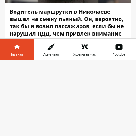
Водитель маршрутки в Николаеве
вышел на смену пьяный. Он, вероятно,
так бы и возил пассажиров, если бы не
нарушил ПДД, чем привлёк внимание
сотрудников полиции. На этом его
рабочая смена закончилась.
Главная
Актуально
Україна на часі
Youtube
Во время общения патрульные заметили,
Информатор в
что водитель как-то странно
Скачать
телефоне
👉
разговаривает и почувствовали запах
перегара. Они предложили ему пройти
тест на драггере, – об этом
Информатору
рассказали в пресс-службе патрульной
полиции Николаева. Мужчина согласился.
Прибор показал 0,75 промилле, что
практически в 4 раза выше нормы.
На него составили протокол по ч. 1 ст. 130