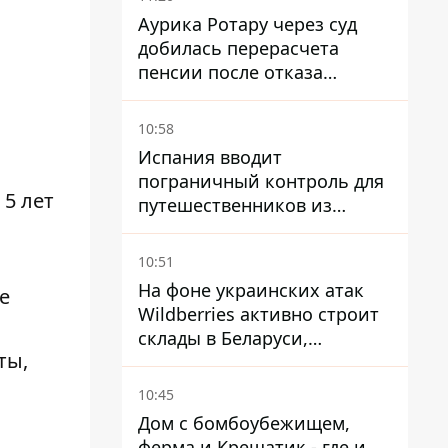
Аурика Ротару через суд
добилась перерасчета
пенсии после отказа
Пенсионного фонда
10:58
Испания вводит
пограничный контроль для
 5 лет
путешественников из
Италии из-за
миграционного конфликта
10:51
На фоне украинских атак
е
Wildberries активно строит
склады в Беларуси,
ты,
Казахстане, Узбекистане
10:45
Дом с бомбоубежищем,
ферма и Крещатик - где и