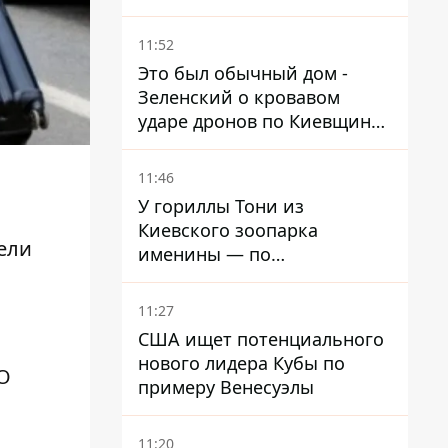
ребенка
11:52
Это был обычный дом -
Зеленский о кровавом
ударе дронов по Киевщине,
где погибли дедушка,
бабушка и их малолетний
11:46
внук
У гориллы Тони из
Киевского зоопарка
рели
именины — по
человеческим меркам ему
уже больше 90 лет
11:27
США ищет потенциального
нового лидера Кубы по
"О
примеру Венесуэлы
11:20