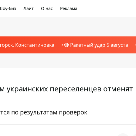
Шоу-биз
Лайт
О нас
Реклама
3
торск, Константиновка
🔴 Ракетный удар 5 августа
ям украинских переселенцев отменят
ся по результатам проверок