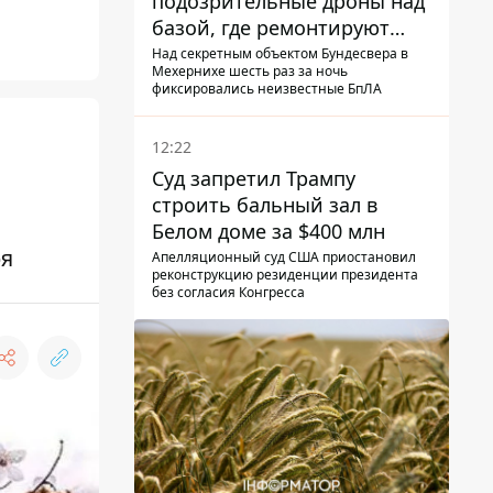
подозрительные дроны над
базой, где ремонтируют
Patriot - СМИ
Над секретным объектом Бундесвера в
Мехернихе шесть раз за ночь
фиксировались неизвестные БпЛА
12:22
Суд запретил Трампу
строить бальный зал в
Белом доме за $400 млн
ря
Апелляционный суд США приостановил
реконструкцию резиденции президента
без согласия Конгресса