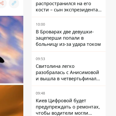
распространился на его
кости – сын экспрезидента
США рассказал, что болезнь
отца прогрессирует
10:00
В Броварах две девушки-
зацеперши попали в
больницу из-за удара током
09:53
Свитолина легко
разобралась с Анисимовой
и вышла в четвертьфинал
турнира в Торонто
09:48
Киев Цифровой будет
предупреждать о ремонтах,
чтобы водители могли