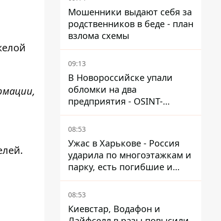
Мошенники выдают себя за
родственников в беде - план
взлома схемы
желой
09:13
В Новороссийске упали
обломки на два
рмации,
предприятия - OSINT-
каналы предполагают удар
по порту
08:53
Ужас в Харькове - Россия
елей.
ударила по многоэтажкам и
парку, есть погибшие и
раненые
08:53
Киевстар, Водафон и
Лайфселл в разы повысили