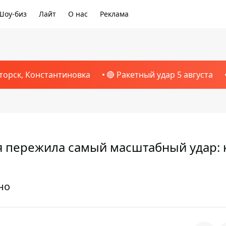
Шоу-биз
Лайт
О нас
Реклама
торск, Константиновка
🔴 Ракетный удар 5 августа
я пережила самый масштабный удар: 
но