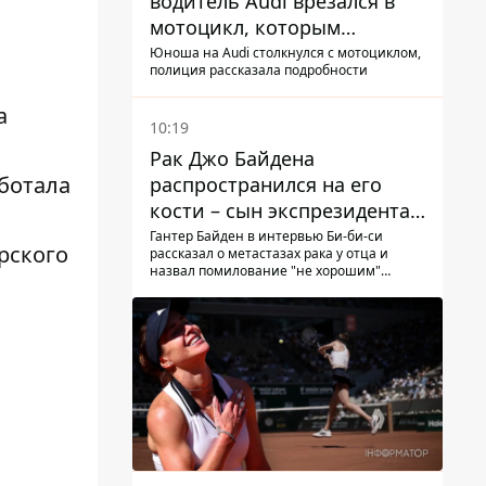
водитель Audi врезался в
мотоцикл, которым
управлял 10-летний
Юноша на Audi столкнулся с мотоциклом,
полиция рассказала подробности
мальчик
а
10:19
Рак Джо Байдена
аботала
распространился на его
кости – сын экспрезидента
США рассказал, что болезнь
Гантер Байден в интервью Би-би-си
рского
рассказал о метастазах рака у отца и
отца прогрессирует
назвал помилование "не хорошим"
решением