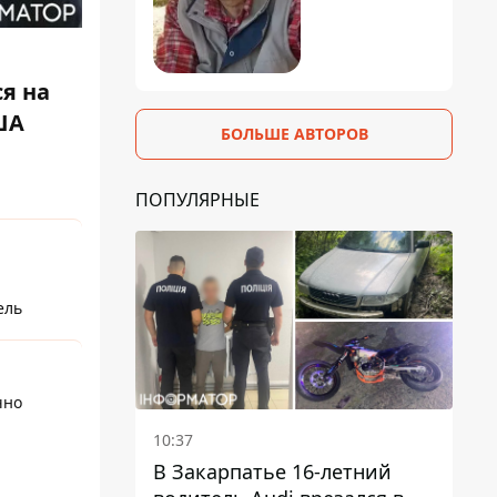
я на
ША
БОЛЬШЕ АВТОРОВ
ПОПУЛЯРНЫЕ
ель
чно
10:37
В Закарпатье 16-летний