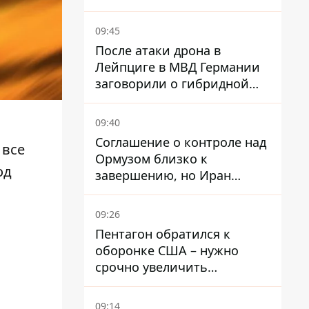
избегать участков с
пробками
09:45
После атаки дрона в
Лейпциге в МВД Германии
заговорили о гибридной
войне – мы ежедневно цель
09:40
Соглашение о контроле над
 все
Ормузом близко к
од
завершению, но Иран
выдвинул новые
требования – СМИ
09:26
раскрыли подробности
Пентагон обратился к
оборонке США – нужно
срочно увеличить
производство вооружений
09:14