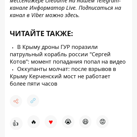
мессенджере следите на нашем Telegram-
канале
Информатор Live
. Подписаться на
канал в Viber можно
здесь
.
ЧИТАЙТЕ ТАКЖЕ:
В Крыму дроны ГУР поразили
патрульный корабль россии "Сергей
Котов": момент попадания попал на видео
Оккупанты молчат: после взрывов в
Крыму Керченский мост не работает
более пяти часов
♥
🔥
😭
😆
😡
👍