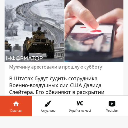
Мужчину арестовали в прошлую субботу
В Штатах
будут судить сотрудника
Военно-воздушных сил
США Дэвида
Слейтера. Его обвиняют в раскрытии
секретной информации о вторжении
россии в Украину через платформу
Главная
Актуально
Україна на часі
Youtube
онлайн-знакомств в феврале-апреле 2022
года. Мужчину арестовали в субботу.
Информатор в
Скачать