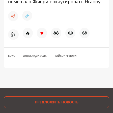
помешало Фьюри нокаутировать Нганну
♥
🔥
😭
😆
😡
👍
БОКС
АЛЕКСАНДР УСИК
ТАЙСОН ФЬЮРИ
ПРЕДЛОЖИТЬ НОВОСТЬ