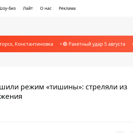
Шоу-биз
Лайт
О нас
Реклама
торск, Константиновка
🔴 Ракетный удар 5 августа
ушили режим «тишины»: стреляли из
ужения