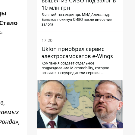
вышел из СИЗО под залог в
10 млн грн
ды
Бывший госсекретарь МИД Александр
Баньков покинул СИЗО после внесения
Стало
залога
-
17:20
Uklon приобрел сервис
электросамокатов e-Wings
Компания создает отдельное
подразделение Micromobility, которое
возглавят соучредители сервиса
самокатов.
в,
паемых
Фонда»,