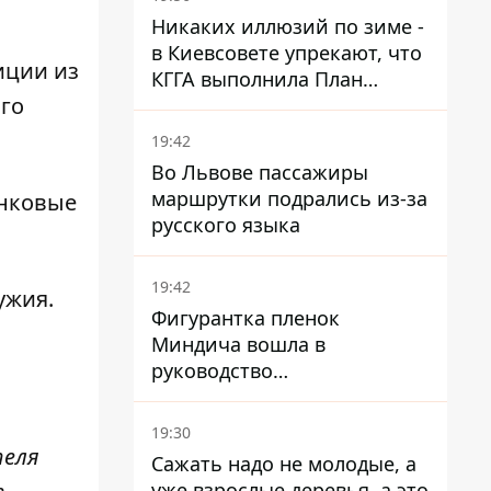
Никаких иллюзий по зиме -
в Киевсовете упрекают, что
иции из
КГГА выполнила План
го
устойчивости на 20%
19:42
Во Львове пассажиры
маршрутки подрались из-за
анковые
русского языка
19:42
ужия.
Фигурантка пленок
Миндича вошла в
руководство
стратегического
госпредприятия - работала
19:30
в Энергоатоме и была
теля
Сажать надо не молодые, а
заместителем Галущенко
уже взрослые деревья, а это