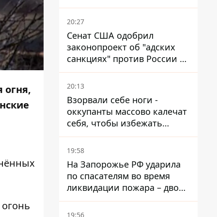
миллионов, но удары ВСУ
изменили ситуацию
20:27
Сенат США одобрил
законопроект об "адских
санкциях" против России и
Ирана
20:13
 огня,
Взорвали себе ноги -
нские
оккупанты массово калечат
себя, чтобы избежать
штурмов - ГУР
19:58
нённых
На Запорожье РФ ударила
по спасателям во время
ликвидации пожара – двое
раненых
 огонь
19:56