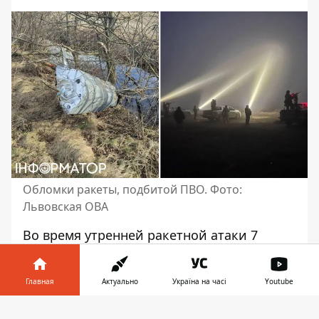
Обломки ракеты, подбитой ПВО. Фото:
Львовская ОВА
Во время утренней
ракетной атаки 7
февраля
силы ПВО сбили российские
ракеты во Львовской области Одна из них
Главная
Актуально
Україна на часі
Youtube
упала в поле, в 400 метрах от жилых
домов, и не разорвалась.
Информатор в