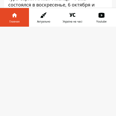
состоялся в воскресенье, 6 октября и
закончился со счетом 1:1.
Довбик в
третий раз отличился при Роме
в Серии А.
Главная
Актуально
Україна на часі
Youtube
Информатор в
Скачать
телефоне
👉
Play
Обзор матча Монца - Рома
Довбик забил гол-красавец
Рома приехала в гости в Монцу в ранге