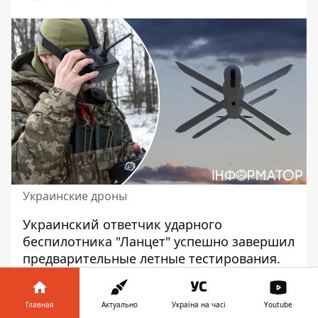
Украинские дроны
Украинский ответчик ударного
беспилотника "Ланцет" успешно завершил
предварительные летные тестирования.
Теперь этот дрон ждут боевые испытания
и
серийное производство
.
Главная
Актуально
Україна на часі
Youtube