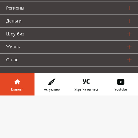
Регионы
Деньги
Шоу-биз
Жизнь
О нас
Главная
Актуально
Україна на часі
Youtube
Информатор в
Информатор проекты
Скачать
телефоне
👉
Столица
Ваши финансы
Авто
Geek
© 2016-2026 Informator