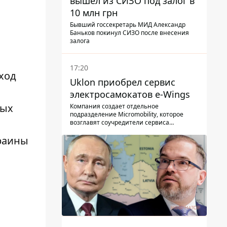
вышел из СИЗО под залог в
10 млн грн
Бывший госсекретарь МИД Александр
Баньков покинул СИЗО после внесения
залога
17:20
ход
Uklon приобрел сервис
электросамокатов e-Wings
ных
Компания создает отдельное
подразделение Micromobility, которое
возглавят соучредители сервиса
самокатов.
краины