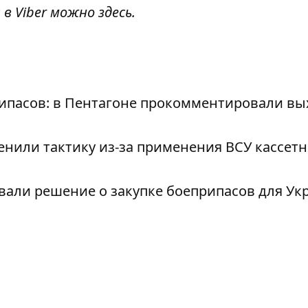
 в Viber можно
здесь
.
рипасов: в Пентагоне прокомментировали вы
менили тактику из-за применения ВСУ кассет
вали решение о закупке боеприпасов для У