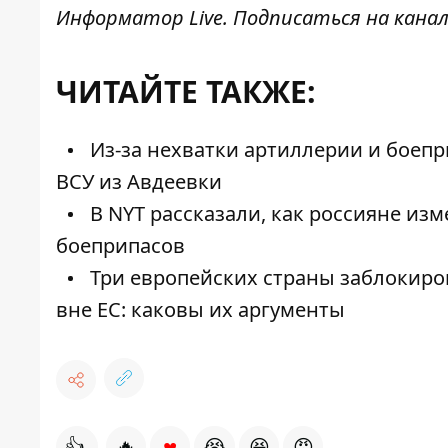
Информатор Live
. Подписаться на канал
ЧИТАЙТЕ ТАКЖЕ:
Из-за нехватки артиллерии и боеп
ВСУ из Авдеевки
В NYT рассказали, как россияне из
боеприпасов
Три европейских страны заблокиро
вне ЕС: каковы их аргументы
♥
👍
🔥
😭
😆
😡