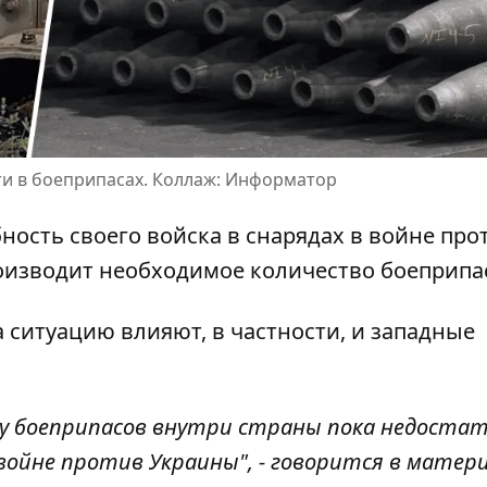
ти в боеприпасах. Коллаж: Информатор
бность
своего войска в снарядах в войне про
роизводит необходимое количество боеприпа
На ситуацию
влияют, в частности, и западные
ву боеприпасов внутри страны пока недоста
ойне против Украины", - говорится в матери