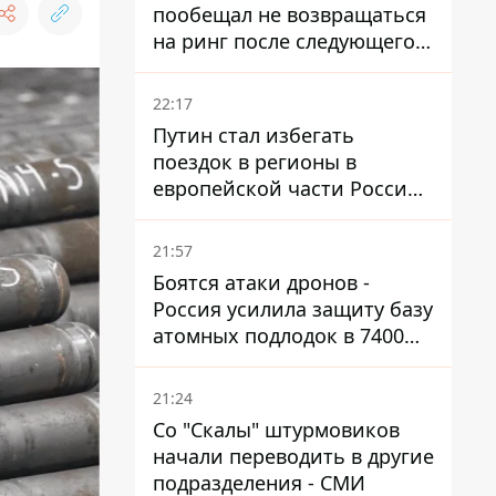
пообещал не возвращаться
на ринг после следующего
боя
22:17
Путин стал избегать
поездок в регионы в
европейской части России,
куда регулярно долетают
дроны
21:57
Боятся атаки дронов -
Россия усилила защиту базу
атомных подлодок в 7400
км от Украины
21:24
Со "Скалы" штурмовиков
начали переводить в другие
подразделения - СМИ