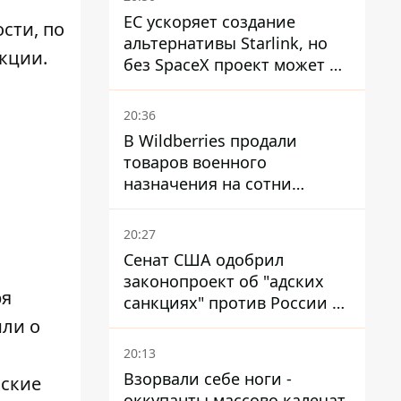
ЕС ускоряет создание
сти, по
альтернативы Starlink, но
кции.
без SpaceX проект может не
обойтись
20:36
В Wildberries продали
товаров военного
назначения на сотни
миллионов, но удары ВСУ
изменили ситуацию
20:27
Сенат США одобрил
законопроект об "адских
ря
санкциях" против России и
Ирана
или о
20:13
Взорвали себе ноги -
йские
оккупанты массово калечат