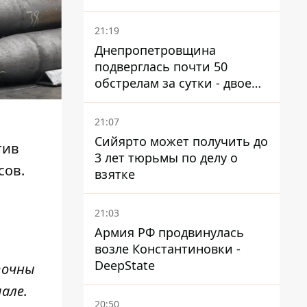
21:19
Днепропетровщина
подверглась почти 50
обстрелам за сутки - двое
погибших, шесть
пострадавших
21:07
Сийярто может получить до
тив
3 лет тюрьмы по делу о
сов.
взятке
21:03
Армия РФ продвинулась
возле Константиновки -
DeepState
точны
але.
20:50