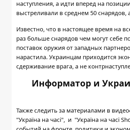
наступления, а идти вперед на позиц
выстреливали в среднем 50 снарядов, а
Известно, что в настоящее время на вс
раз больше снарядов
чем могут себе п
поставок оружия от западных партнеро
нарастила. Украинцам приходится экон
сдерживание врага, а не контрнаступл
Информатор и Украин
Также следить за материалами в виде
"Україна на часі"
, и
"Україна на часі Sho
событий на фронте, политики и эконом