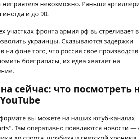
ии неприятеля невозможно. Раньше артиллер
 иногда и до 90.
ех участках фронта армия рф
выстреливает в
озволить украинцы. Сказываются задержки
в на фоне того, что россия свое производств
омить боеприпасы, их едва хватает на
ение.
а сейчас: что посмотреть 
YouTube
оформате вы можете на наших ютуб-каналах
rts"
. Там оперативно появляются новости — 
ики до спорта, шоубиза и светской хроники.