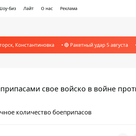
Шоу-биз
Лайт
О нас
Реклама
торск, Константиновка
🔴 Ракетный удар 5 августа
еприпасами свое войско в войне прот
очное количество боеприпасов