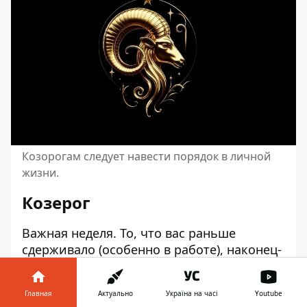
Козорогам следует навести порядок в личной
жизни.
Козерог
Важная неделя. То, что вас раньше
сдерживало (особенно в работе), наконец-
то можно разорвать. Полной победы еще
не будет, но первый серьезный шаг – ваш.
Главная
Актуально
Україна на часі
Youtube
В личной жизни, к сожалению,