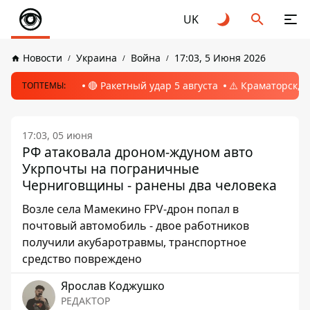
UK
Новости
Украина
Война
17:03, 5 Июня 2026
🔴 Ракетный удар 5 августа
⚠️ Краматорск, 
ТОПТЕМЫ:
17:03, 05 июня
РФ атаковала дроном-ждуном авто
Укрпочты на пограничные
Черниговщины - ранены два человека
Возле села Мамекино FPV-дрон попал в
почтовый автомобиль - двое работников
получили акубаротравмы, транспортное
средство повреждено
Ярослав Коджушко
РЕДАКТОР