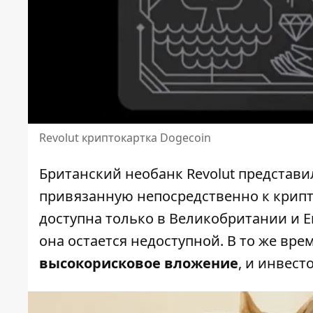
Revolut криптокартка Dogecoin
Британский
необанк Revolut
представил
привязанную непосредственно к крип
доступна только в Великобритании и Е
она остается недоступной. В то же вре
высокорисковое вложение
, и инвест