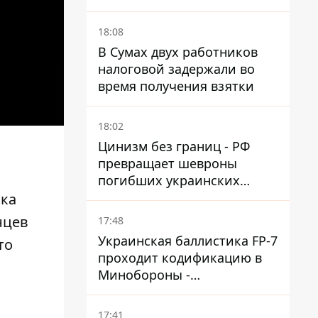
Сумской области
18:08
В Сумах двух работников
налоговой задержали во
время получения взятки
18:02
Цинизм без границ - РФ
превращает шевроны
погибших украинских
защитников в экспонаты
нка
"музея СВО"
нцев
17:48
Украинская баллистика FP-7
то
проходит кодификацию в
Минобороны -
приближается боевое
применение - Reuters
17:41