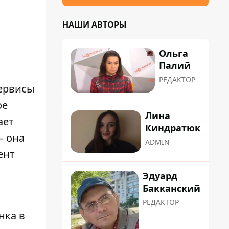
НАШИ АВТОРЫ
Ольга
Палий
РЕДАКТОР
сервисы
ое
Лина
ает
Киндратюк
– она
ADMIN
ент
Эдуард
Бакканский
РЕДАКТОР
нка в