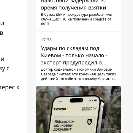
налоговой задержали во
время получения взятки
В Сумах ДБР и прокуратура разоблачили
служащих ГНС на получении средств от
ил
ФЛП.
 в
17:38
Удары по складам под
Киевом - только начало -
 и
эксперт предупредил о
у с
новой угрозе
Доктор социальной экономики Зиновий
Свереда считает, что конечная цель таких
действий - ослабить экономику Украины и
заставить людей покидать опасные
терес к
регионы