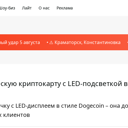
Шоу-биз
Лайт
О нас
Реклама
ный удар 5 августа
⚠️ Краматорск, Константиновка
кую криптокарту с LED-подсветкой в ​
ку с LED-дисплеем в стиле Dogecoin – она д
х клиентов