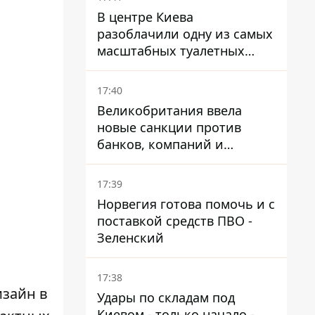
В центре Киева
разоблачили одну из самых
масштабных туалетных
схем с фиктивным домом
17:40
Великобритания ввела
новые санкции против
банков, компаний и
танкеров РФ
17:39
Норвегия готова помочь и с
поставкой средств ПВО -
Зеленский
17:38
изайн в
Удары по складам под
Киевом - только начало -