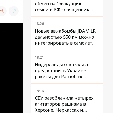
обмен на "эвакуацию"
семьи в РФ - священник
УПЦ МП получил 15 лет
тюрьмы
18:26
Новые авиабомбы JDAM LR
дальностью 550 км можно
интегрировать в самолеты
ВСУ, но есть нюансы.
18:21
Нидерланды отказались
предоставить Украине
ракеты для Patriot, но
готовы помочь иначе
18:16
СБУ разоблачила четырех
агитаторов рашизма в
Херсоне, Черкассах и