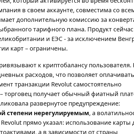
лей, который активируется во время бескон
мпания в своем аккаунте
, совместима со все
взимает дополнительную комиссию за конвер
выбранного тарифного плана. Продукт сейчас
еликобритании и ЕЭС - за исключением Венг
ии карт – ограничены.
привязывают к криптобалансу пользователя. 
дневных расходов, что позволяет оплачиват
мент транзакции Revolut самостоятельно
 – торговец получает обычный фиатный плат
ликовала развернутое предупреждение:
ной степени нерегулируемым
, а волатильно
Revolut прямо указал: использование карты 
тоактивами, а в зависимости от страны