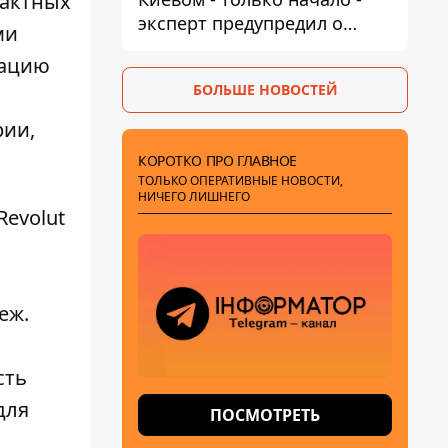
тактных
эксперт предупредил о
ми
новой угрозе
тацию
БОЛЬШЕ НОВОСТЕЙ
рии,
КОРОТКО ПРО ГЛАВНОЕ
ТОЛЬКО ОПЕРАТИВНЫЕ НОВОСТИ,
НИЧЕГО ЛИШНЕГО
Revolut
ь
еж.
сть
для
ПОСМОТРЕТЬ