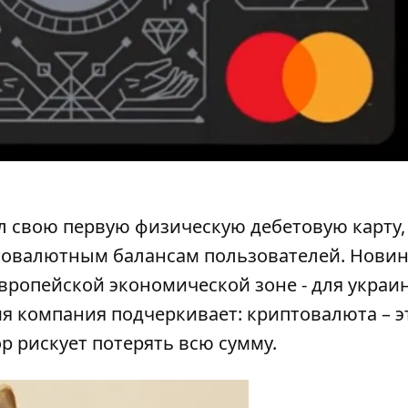
 свою первую физическую дебетовую карту,
товалютным балансам пользователей. Нови
вропейской экономической зоне - для украи
мя компания подчеркивает: криптовалюта – э
ор рискует потерять всю сумму.