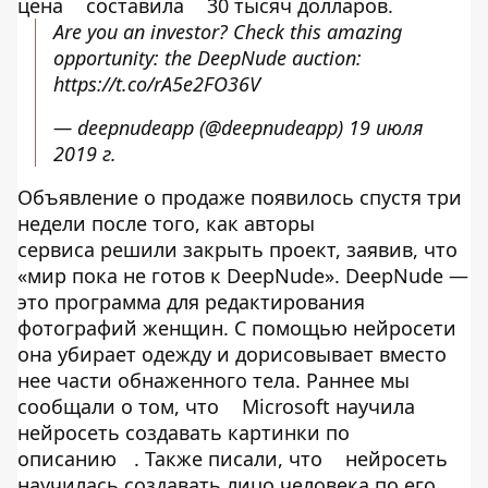
цена
составила
30 тысяч долларов.
Are you an investor? Check this amazing
opportunity: the DeepNude auction:
https://t.co/rA5e2FO36V
— deepnudeapp (@deepnudeapp)
19 июля
2019 г.
Объявление о продаже появилось спустя три
недели после того, как авторы
сервиса решили закрыть проект, заявив, что
«мир пока не готов к DeepNude». DeepNude —
это программа для редактирования
фотографий женщин. С помощью нейросети
она убирает одежду и дорисовывает вместо
нее части обнаженного тела. Раннее мы
сообщали о том, что
Microsoft научила
нейросеть создавать картинки по
описанию
. Также писали, что
нейросеть
научилась создавать лицо человека по его