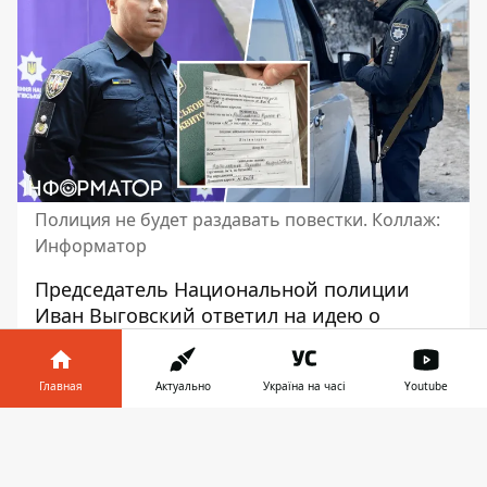
Полиция не будет раздавать повестки. Коллаж:
Информатор
Председатель Национальной полиции
Иван Выговский ответил на идею о
раздаче повесток правоохранителями
. Он
отметил, что это не планируется. По его
Главная
Актуально
Україна на часі
Youtube
словам, у полицейских и без того много
работы.
Информатор в
Скачать
телефоне
👉
Об этом он заявил в интервью