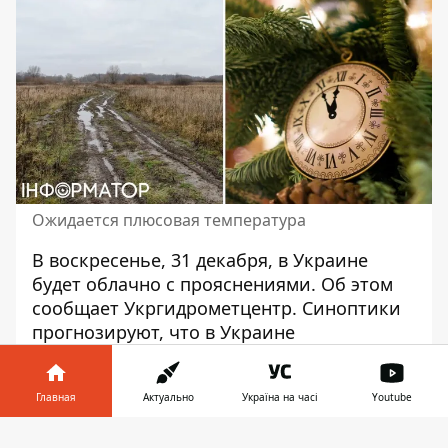
Ожидается плюсовая температура
В воскресенье, 31 декабря,
в Украине
будет облачно с прояснениями
. Об этом
сообщает Укргидрометцентр. Синоптики
прогнозируют, что в Украине
преимущественно будет сухо. Наши
предки приметили, какая погода сегодня -
Главная
Актуально
Україна на часі
Youtube
таким будет июль.
Информатор в
Синоптики
в Укргидрометцентре