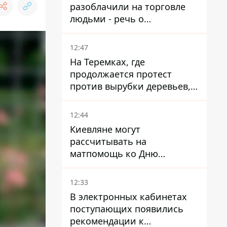
разоблачили на торговле
людьми - речь о
суррогатном материнстве
12:47
На Теремках, где
продолжается протест
против вырубки деревьев,
произошла стычка со
спецназом полиции
12:44
Киевляне могут
рассчитывать на
матпомощь ко Дню
независимости - кому ее
дадут
12:33
В электронных кабинетах
поступающих появились
рекомендации к