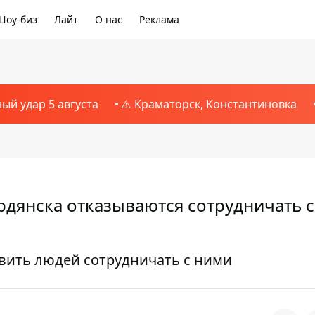
Шоу-биз
Лайт
О нас
Реклама
ный удар 5 августа
⚠️ Краматорск, Константиновка
дянска отказываются сотрудничать с
вить людей сотрудничать с ними