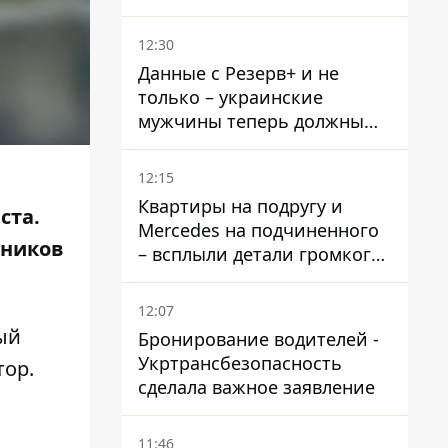
зачислению на бакалавриат
и в магистратуру – что
12:30
нужно успеть до 11 августа
Данные с Резерв+ и не
только – украинские
мужчины теперь должны
доказать непригодность к
службе, чтобы получить
12:15
временную защиту ЕС
Квартиры на подругу и
ста.
Mercedes на подчиненного
тников
– всплыли детали громкого
дела НАБУ против
Стефанишиной
12:07
ый
Бронирование водителей -
Укртрансбезопасность
тор
.
сделала важное заявление
11:46