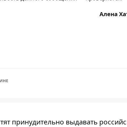
Алена Х
АИНЕ
тят принудительно выдавать российс