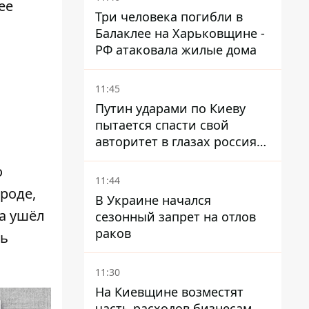
ее
Три человека погибли в
Балаклее на Харьковщине -
РФ атаковала жилые дома
11:45
Путин ударами по Киеву
пытается спасти свой
авторитет в глазах россиян:
диктатор находится под
о
давлением - Sky News
11:44
ороде,
В Украине начался
ка ушёл
сезонный запрет на отлов
раков
сь
11:30
На Киевщине возместят
часть расходов бизнесам,