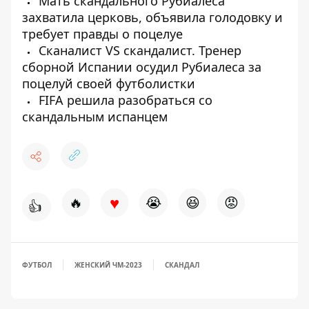
Мать скандального Рубиалеса
захватила церковь, объявила голодовку и
требует правды о поцелуе
Сканалист VS скандалист. Тренер
сборной Испании осудил Рубиалеса за
поцелуй своей футболистки
FIFA решила разобраться со
скандальным испанцем
♥
🔥
😭
😆
😡
👍
ФУТБОЛ
ЖЕНСКИЙ ЧМ-2023
СКАНДАЛ