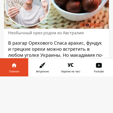
Необычный орех родом из Австралии
В разгар Орехового Спаса арахис, фундук
и грецкие орехи можно встретить в
любом уголке Украины. Но макадамия по-
прежнему остается не только одним из
самых редких орехов, но и самым
Главная
Актуально
Україна на часі
Youtube
дорогим. Сегодня Информатор расскажет
о необычном орешке
родом из Австралии.
Информатор в
Скачать
телефоне
👉
Макадамия
В древности макадамию даже считали
святым орехом. Она также является