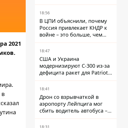
"бандеровскую символику" -
Навроцкий
18:56
В ЦПИ объяснили, почему
Россия привлекает КНДР к
войне – это больше, чем
ракеты
ра 2021
18:47
мков.
США и Украина
модернизируют С-300 из-за
дефицита ракет для Patriot -
СМИ
мира.
18:41
 в
Дрон со взрывчаткой в ​​
ссказал
аэропорту Лейпцига мог
сбить водитель автобуса –
утина
Welt
18:31