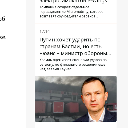
электросамокатов e-Wings
Компания создает отдельное
подразделение Micromobility, которое
возглавят соучредители сервиса
об
самокатов.
17:14
ве.
Путин хочет ударить по
странам Балтии, но есть
нюанс – министр обороны
Литвы сделал заявление
Кремль оценивает сценарии ударов по
региону, но финального решения еще
нет, заявил Каунас