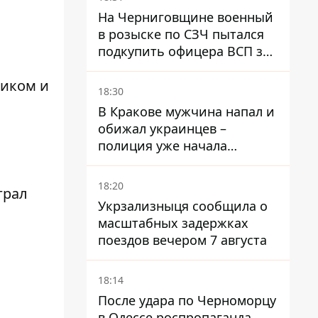
На Черниговщине военный
в розыске по СЗЧ пытался
подкупить офицера ВСП за
40 тысяч гривен
ником и
18:30
В Кракове мужчина напал и
обижал украинцев –
полиция уже начала
расследование
18:20
грал
Укрзализныця сообщила о
масштабных задержках
поездов вечером 7 августа
18:14
После удара по Черноморцу
в Одессе роспропаганда