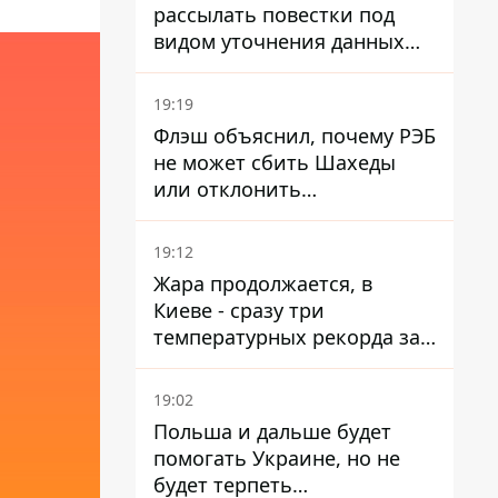
рассылать повестки под
видом уточнения данных
для набора контрактников
19:19
Флэш объяснил, почему РЭБ
не может сбить Шахеды
или отклонить
баллистические ракеты
19:12
Жара продолжается, в
Киеве - сразу три
температурных рекорда за
день
19:02
Польша и дальше будет
помогать Украине, но не
будет терпеть