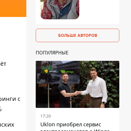
БОЛЬШЕ АВТОРОВ
ПОПУЛЯРНЫЕ
аёт
финги с
.
17:20
нских
Uklon приобрел сервис