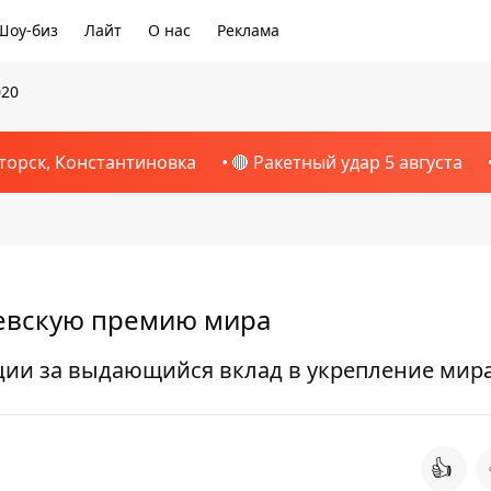
Шоу-биз
Лайт
О нас
Реклама
020
торск, Константиновка
🔴 Ракетный удар 5 августа
евскую премию мира
ции за выдающийся вклад в укрепление мир
👍