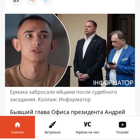
Ермака забросали яйцами после судебного
заседания. Коллаж: Информатор
Бывший глава Офиса президента Андрей
Ермак попал под "атаку с яйцами" сразу
после выхода из Высшего
Главная
Актуально
Україна на часі
Youtube
антикоррупционного суда 13 мая. Дело