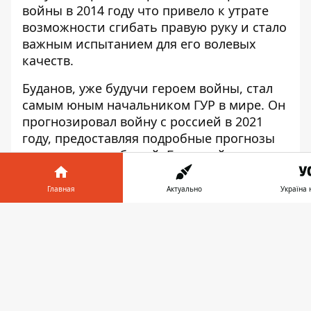
войны в 2014 году
что привело к утрате
возможности сгибать правую руку и стало
важным испытанием для его волевых
качеств.
Буданов, уже будучи героем войны, стал
самым юным начальником ГУР в мире. Он
прогнозировал войну с россией в 2021
году, предоставляя подробные прогнозы
по развитию событий. Беспокойная
жизнь главы ГУР позволяет ему носить
заслуженные награды, такие как орден "За
Главная
Актуально
Україна 
мужество" и награды "Крест боевых
Информатор в
заслуг", "Участник АТО", "За военную
Скача
телефоне
👉
победу", "Защитнику Отечества" и другие.
Карту председателя ГУР с распределением
местности российской федерации,
которая
лежала на его столе
, продали на