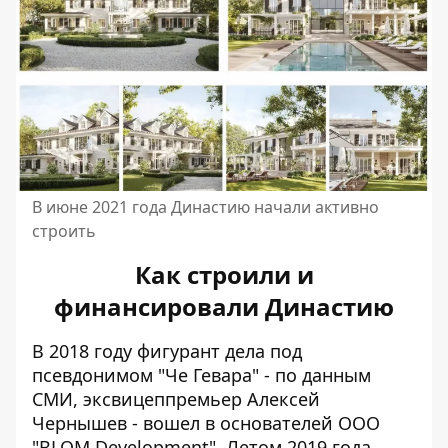
В июне 2021 года Династию начали активно
строить
Как строили и
финансировали Династию
В 2018 году фигурант дела под
псевдонимом "Че Гевара" - по данным
СМИ, эксвицеппремьер Алексей
Чернышев - вошел в основателей ООО
"BLOM Development". Летом 2019 года