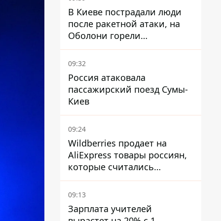
В Киеве пострадали люди
после ракетной атаки, на
Оболони горели
резервуары с топливом
09:32
Россия атаковала
пассажирский поезд Сумы-
Киев
09:24
Wildberries продает на
AliExpress товары россиян,
которые считались
уничтоженными на складах
09:13
Зарплата учителей
вырастет на 20% с 1