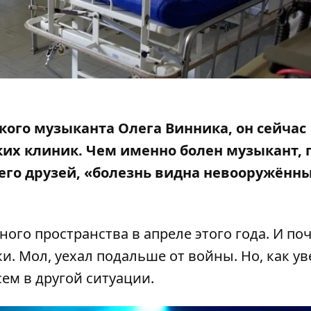
ого музыканта Олега Винника, он сейчас
ких к
линик
. Чем именно болен музыкант, 
з его друзей, «болезнь видна невооружённ
го пространства в апреле этого года. И по
ки. Мол, уехал подальше от войны. Но, как у
ем в другой ситуации.