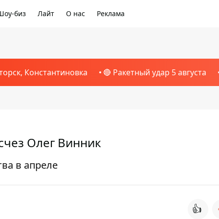
Шоу-биз
Лайт
О нас
Реклама
торск, Константиновка
🔴 Ракетный удар 5 августа
счез Олег Винник
тва в апреле
👍