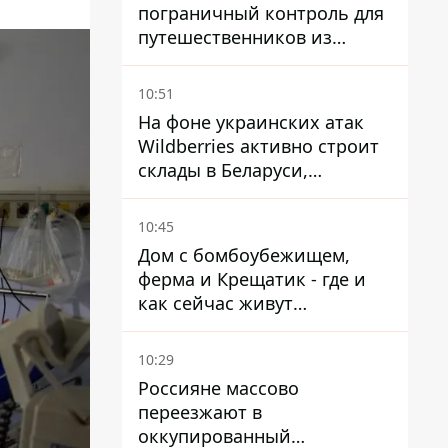
пограничный контроль для
путешественников из
Италии из-за
миграционного конфликта
10:51
На фоне украинских атак
Wildberries активно строит
склады в Беларуси,
Казахстане, Узбекистане
10:45
Дом с бомбоубежищем,
ферма и Крещатик - где и
как сейчас живут
украинские знаменитости
10:29
Россияне массово
переезжают в
оккупированный