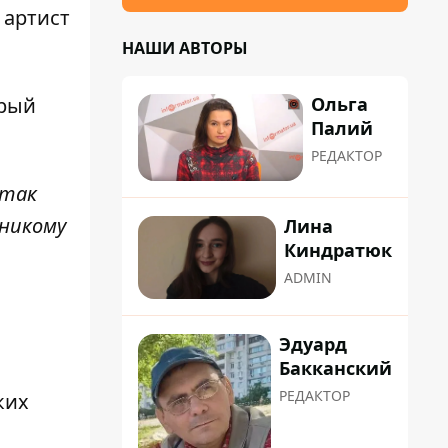
 артист
НАШИ АВТОРЫ
Ольга
орый
Палий
РЕДАКТОР
 так
 никому
Лина
Киндратюк
ADMIN
Эдуард
Бакканский
РЕДАКТОР
ких