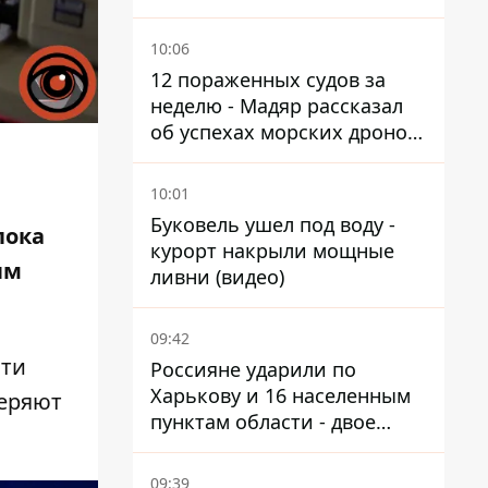
Мариуполь, а местных
оставляют без жилья
10:06
12 пораженных судов за
неделю - Мадяр рассказал
об успехах морских дронов
в Черном и Азовском морях
10:01
Буковель ушел под воду -
пока
курорт накрыли мощные
ым
ливни (видео)
09:42
чти
Россияне ударили по
Харькову и 16 населенным
веряют
пунктам области - двое
погибших
09:39