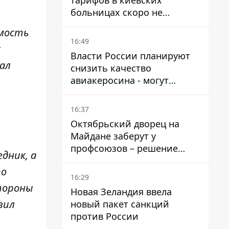
тарифов в киевских
больницах скоро не
останется медсестер и
имость
санитарок - профессор
16:49
к
Голубовская
Власти России планируют
зал
снизить качество
авиакеросина - могут
появиться проблемы с
самолетами в Якутию
16:37
Октябрьский дворец на
Майдане заберут у
профсоюзов – решение
дник, а
Хозяйственного суда
то
16:29
стороны
Новая Зеландия ввела
вил
новый пакет санкций
против России