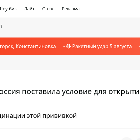
Шоу-биз
Лайт
О нас
Реклама
21
торск, Константиновка
🔴 Ракетный удар 5 августа
Россия поставила условие для открыти
кцинации этой прививкой