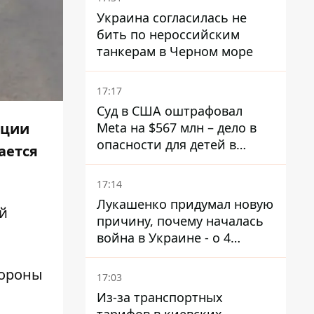
Украина согласилась не
бить по нероссийским
танкерам в Черном море
17:17
Суд в США оштрафовал
Meta на $567 млн ​​– дело в
ации
опасности для детей в
ается
соцсетях
17:14
Лукашенко придумал новую
й
причину, почему началась
война в Украине - о 4
позициях речь не идет
тороны
17:03
Из-за транспортных