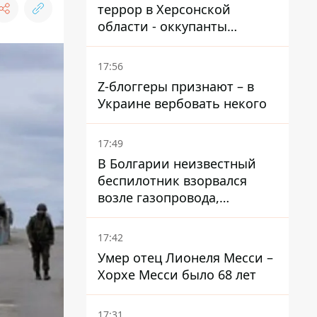
террор в Херсонской
области - оккупанты
получили приказ свободно
охотиться на автомобили
17:56
Z-блоггеры признают – в
Украине вербовать некого
17:49
В Болгарии неизвестный
беспилотник взорвался
возле газопровода,
которым поставляют газ в
Украину
17:42
Умер отец Лионеля Месси –
Хорхе Месси было 68 лет
17:31