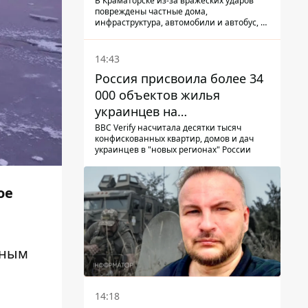
КАБ-250
В Краматорске из-за вражеских ударов
повреждены частные дома,
инфраструктура, автомобили и автобус, а
всего за сутки на Донетчине погиб один
человек и еще 15 получили ранения
14:43
Россия присвоила более 34
000 объектов жилья
украинцев на
оккупированных
BBC Verify насчитала десятки тысяч
конфискованных квартир, домов и дач
территориях -
украинцев в "новых регионах" России
расследование BBC
ое
йным
14:18