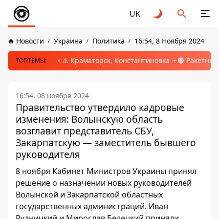
UK
Новости
Украина
Политика
16:54, 8 Ноября 2024
⚠️ Краматорск, Константиновка
🔴 Ракетный
ТОПТЕМЫ:
16:54, 08 ноября 2024
Правительство утвердило кадровые
изменения: Волынскую область
возглавит представитель СБУ,
Закарпатскую — заместитель бывшего
руководителя
8 ноября Кабинет Министров Украины принял
решение о назначении новых руководителей
Волынской и Закарпатской областных
государственных администраций. Иван
Рудницкий и Мирослав Белецкий приняли