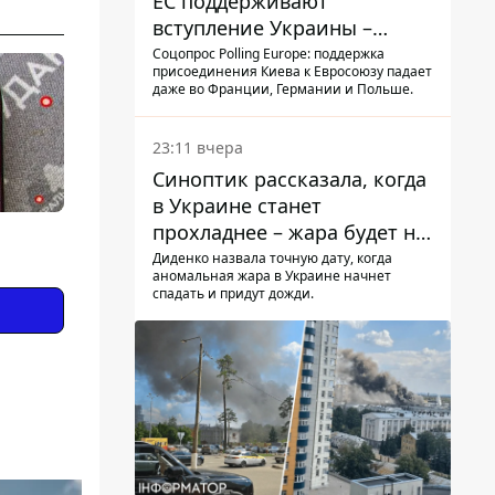
ЕС поддерживают
вступление Украины –
результаты опроса
Соцопрос Polling Europe: поддержка
присоединения Киева к Евросоюзу падает
даже во Франции, Германии и Польше.
23:11 вчера
Синоптик рассказала, когда
в Украине станет
прохладнее – жара будет не
долго
Диденко назвала точную дату, когда
аномальная жара в Украине начнет
спадать и придут дожди.