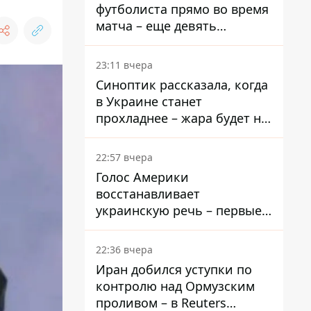
футболиста прямо во время
матча – еще девять
пострадали
23:11 вчера
Синоптик рассказала, когда
в Украине станет
прохладнее – жара будет не
долго
22:57 вчера
Голос Америки
восстанавливает
украинскую речь – первые
эфиры ожидаются на
следующей неделе
22:36 вчера
Иран добился уступки по
контролю над Ормузским
проливом – в Reuters