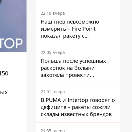
раскрыли детали
22:19 вчера
Наш гнев невозможно
измерить – Fire Point
показал ракету с
загадочной отметкой 723
22:05 вчера
Польша после успешных
раскопок на Волыни
150
захотела провести
эксгумацию в новых местах
ных
21:51 вчера
В PUMA и Intertop говорят о
дефиците – ракеты сожгли
склады известных брендов
21:35 вчера