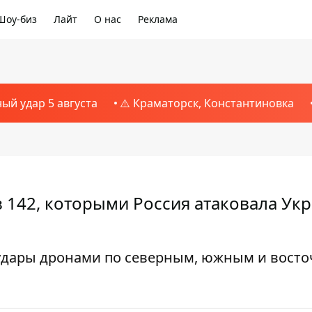
Шоу-биз
Лайт
О нас
Реклама
ный удар 5 августа
⚠️ Краматорск, Константиновка
 142, которыми Россия атаковала Укр
 удары дронами по северным, южным и вост