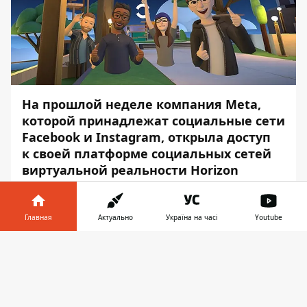
На прошлой неделе компания Meta,
которой принадлежат социальные сети
Facebook и Instagram, открыла доступ
к своей платформе социальных сетей
виртуальной реальности Horizon
Worlds. В этой виртуальной реальности
могут одновременно собираться до 20
людей (точнее, их аватаров), чтобы
Главная
Актуально
Україна на часі
Youtube
проводить время вместе, общаться и
Информатор в
создавать что-то в виртуальном
Скачать
телефоне
👉
пространстве.
Одна из тестировщиц пожаловалась