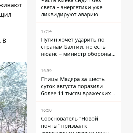
Часть Киева сидит без
рживают
света – энергетики уже
бщил
ликвидируют аварию
17:14
Путин хочет ударить по
 В
странам Балтии, но есть
нюанс – министр обороны
Литвы сделал заявление
16:59
Птицы Мадяра за шесть
суток августа поразили
более 11 тысяч вражеских
целей и ликвидировали
около двух тысяч
16:50
оккупантов
Сооснователь "Новой
почты" призвал к
дерегуляции вместо новых