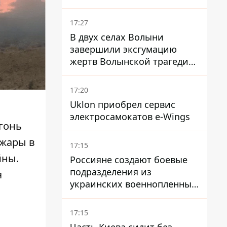
проливу - заключение
зависит от снятия блокады
17:27
США
В двух селах Волыни
завершили эксгумацию
жертв Волынской трагедии
– нашли останки 54 поляков
17:20
Uklon приобрел сервис
электросамокатов e-Wings
гонь
жары в
17:15
йны.
Россияне создают боевые
подразделения из
я
украинских военнопленных
- ISW
17:15