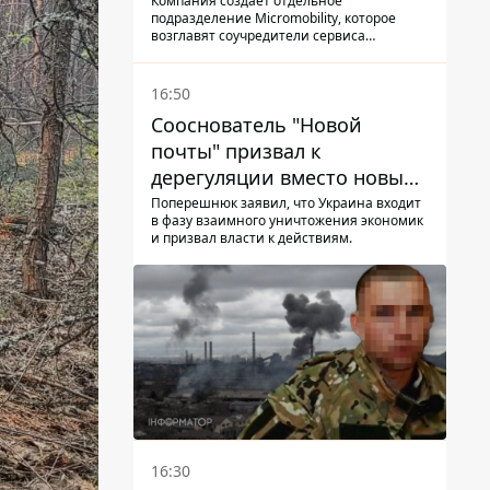
Компания создает отдельное
подразделение Micromobility, которое
возглавят соучредители сервиса
самокатов.
16:50
Сооснователь "Новой
почты" призвал к
дерегуляции вместо новых
налогов - Гетманцев против
Поперешнюк заявил, что Украина входит
в фазу взаимного уничтожения экономик
и призвал власти к действиям.
16:30