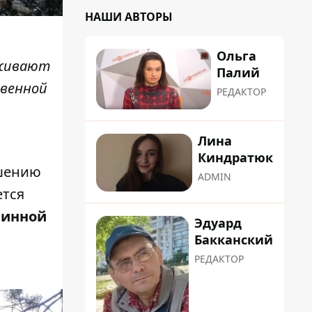
НАШИ АВТОРЫ
Ольга
рживают
Палий
твенной
РЕДАКТОР
Лина
Киндратюк
ушению
ADMIN
ется
минной
Эдуард
Бакканский
РЕДАКТОР