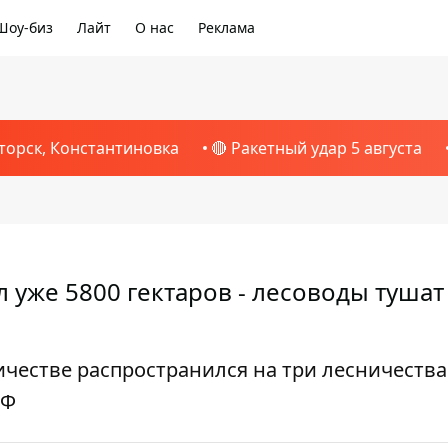
Шоу-биз
Лайт
О нас
Реклама
торск, Константиновка
🔴 Ракетный удар 5 августа
уже 5800 гектаров - лесоводы тушат
честве распространился на три лесничества
РФ