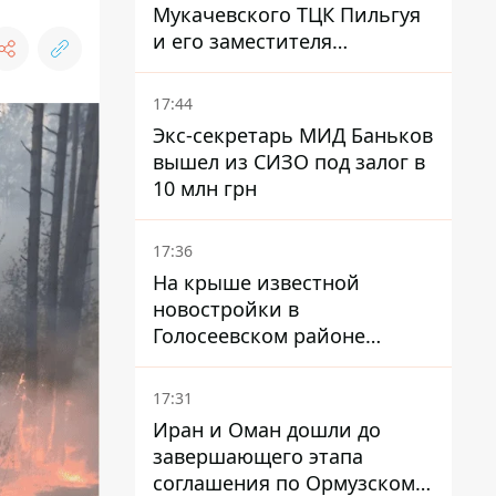
Мукачевского ТЦК Пильгуя
и его заместителя
отправили в СИЗО без
права залога – журналист
17:44
Экс-секретарь МИД Баньков
вышел из СИЗО под залог в
10 млн грн
17:36
На крыше известной
новостройки в
Голосеевском районе
разбивают парк площадью
в гектар
17:31
Иран и Оман дошли до
завершающего этапа
соглашения по Ормузскому