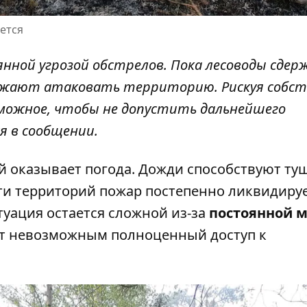
ется
янной угрозой обстрелов. Пока лесоводы сде
олжают атаковать территорию. Рискуя собс
зможное, чтобы не допустить дальнейшего
я в сообщении.
й оказывает погода. Дожди способствуют т
сти территорий пожар постепенно ликвидиру
туация остается сложной из-за
постоянной 
ает невозможным полноценный доступ к