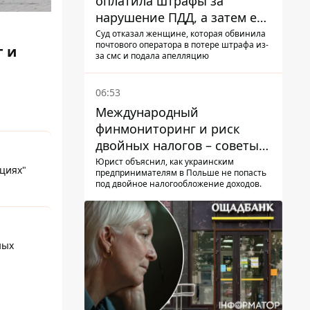
оплатила штрафы за
нарушение ПДД, а затем ее
счета заблокировали - в
Суд отказал женщине, которая обвинила
почтового оператора в потере штрафа из-
чем причина и что решил
 и
за смс и подала апелляцию
суд
06:53
Международный
финмониторинг и риск
двойных налогов – советы
украинцам в Польше
Юрист объяснил, как украинским
циях"
предпринимателям в Польше не попасть
под двойное налогообложение доходов.
ных