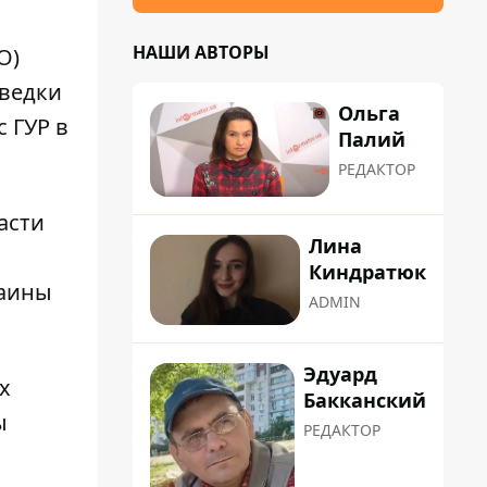
НАШИ АВТОРЫ
О)
зведки
Ольга
 ГУР в
Палий
РЕДАКТОР
асти
Лина
Киндратюк
раины
ADMIN
Эдуард
х
Бакканский
ы
РЕДАКТОР