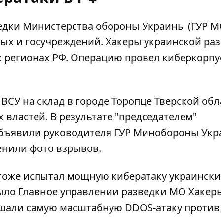
едки Министерства обороны Украины (ГУР М
ых и госучреждений. Хакеры украинской ра
х регионах РФ. Операцию провел киберкорпус
 ВСУ на склад в городе Торопце Тверской обл
х властей
. В результате "председателем"
объявили руководителя ГУР Минобороны Ук
енили фото взрывов.
 тоже
испытал мощную кибератаку
украински
было Главное управлении разведки МО Хакер
ршали самую масштабную DDOS-атаку против