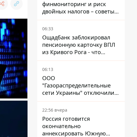
финмониторинг и риск
двойных налогов – советы
украинцам в Польше
06:33
Ощадбанк заблокировал
пенсионную карточку ВПЛ
из Кривого Рога - что
решил суд
06:13
ООО
"Газораспределительные
сети Украины" отключили
львовянке газ - что решил
суд
22:56 вчера
Россия готовится
окончательно
аннексировать Южную