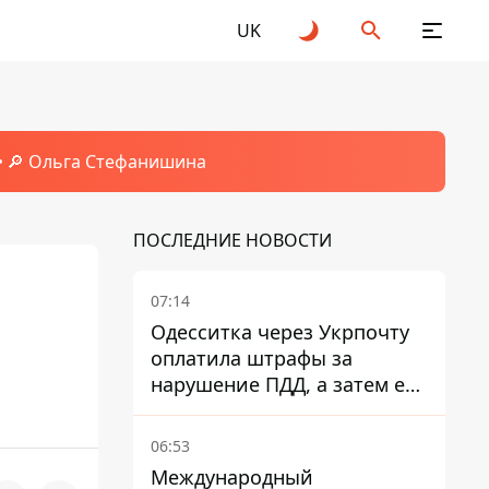
UK
🔎 Ольга Стефанишина
ПОСЛЕДНИЕ НОВОСТИ
07:14
Одесситка через Укрпочту
оплатила штрафы за
нарушение ПДД, а затем ее
счета заблокировали - в
чем причина и что решил
06:53
суд
Международный