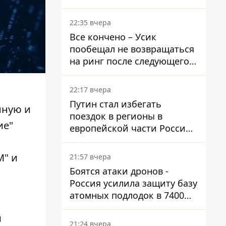
Осетию – страны НАТО
обеспокоены
22:35 вчера
Все кончено – Усик
пообещал не возвращаться
на ринг после следующего
боя
22:17 вчера
Путин стал избегать
нную и
поездок в регионы в
ие"
европейской части России,
куда регулярно долетают
дроны
M" и
21:57 вчера
Боятся атаки дронов -
Россия усилила защиту базу
атомных подлодок в 7400
км от Украины
й
21:24 вчера