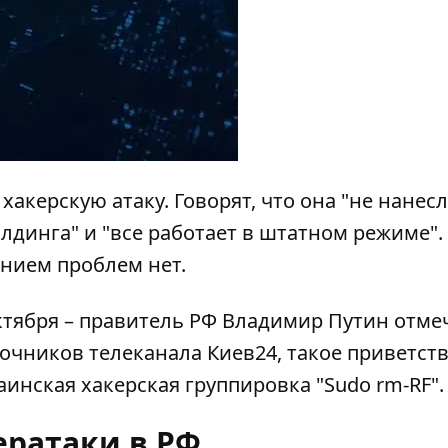
акерскую атаку. Говорят, что она "не нанес
динга" и "все работает в штатном режиме". 
нием проблем нет.
октября – правитель РФ Владимир Путин отме
очников телеканала Киев24, такое
приветст
нская хакерская группировка "Sudo rm-RF".
ератаки в РФ