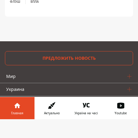
ФЛЭШ
БПЛА
ПРЕДЛОЖИТЬ НОВОСТЬ
Мир
Украина
Киев
Главная
Актуально
Україна на часі
Youtube
Регионы
Информатор в
Деньги
Скачать
телефоне
👉