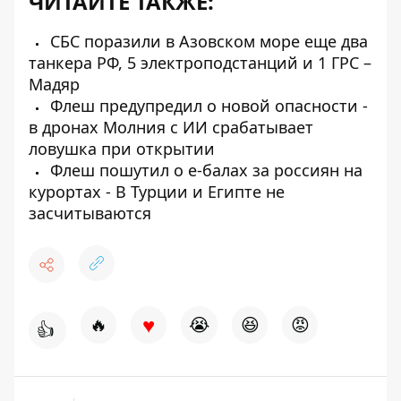
ЧИТАЙТЕ ТАКЖЕ:
СБС поразили в Азовском море еще два
танкера РФ, 5 электроподстанций и 1 ГРС –
Мадяр
Флеш предупредил о новой опасности -
в дронах Молния с ИИ срабатывает
ловушка при открытии
Флеш пошутил о е-балах за россиян на
курортах - В Турции и Египте не
засчитываются
♥
🔥
😭
😆
😡
👍