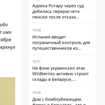
Аурика Ротару через суд
добилась перерасчета
пенсии после отказа
Пенсионного фонда
ибо
10:58
е ими
Испания вводит
кабря
пограничный контроль для
черкнул
путешественников из
Италии из-за
миграционного конфликта
10:51
На фоне украинских атак
Wildberries активно строит
склады в Беларуси,
Казахстане, Узбекистане
10:45
Дом с бомбоубежищем,
ферма и Крещатик - где и