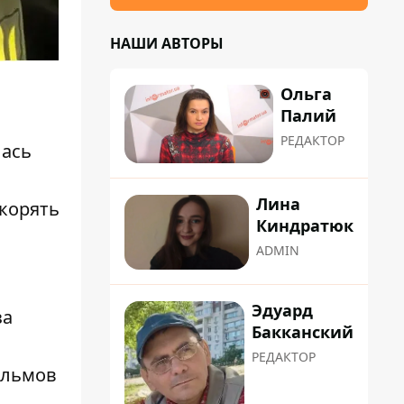
НАШИ АВТОРЫ
Ольга
Палий
РЕДАКТОР
лась
Лина
окорять
Киндратюк
ADMIN
Эдуард
за
Бакканский
РЕДАКТОР
ильмов