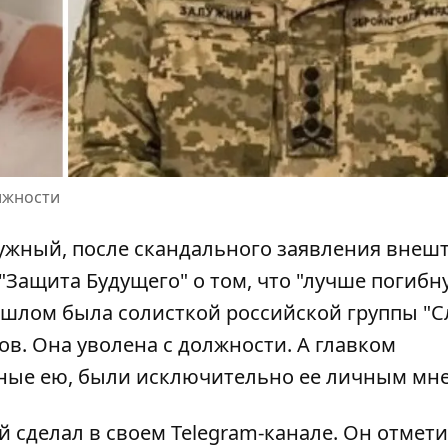
лжности
ужный, после
скандального заявления внеш
Защита Будущего" о том, что "лучше погибн
шлом была солисткой российской группы "С
в. Она уволена с должности. А главком
анные ею, были исключительно ее личным мн
сделал в своем Telegram-канале. Он отмети