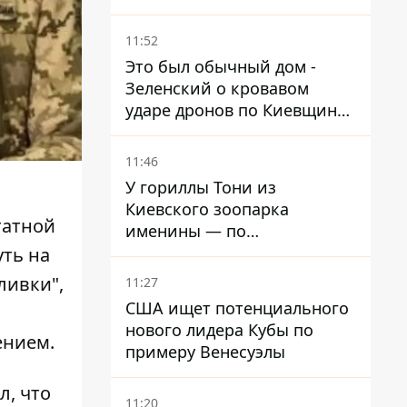
ребенка
11:52
Это был обычный дом -
Зеленский о кровавом
ударе дронов по Киевщине,
где погибли дедушка,
бабушка и их малолетний
11:46
внук
У гориллы Тони из
Киевского зоопарка
татной
именины — по
человеческим меркам ему
уть на
уже больше 90 лет
ливки",
11:27
США ищет потенциального
нового лидера Кубы по
ением.
примеру Венесуэлы
л, что
11:20