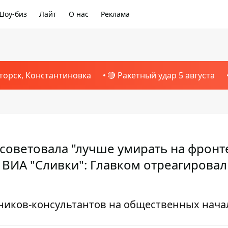
Шоу-биз
Лайт
О нас
Реклама
торск, Константиновка
🔴 Ракетный удар 5 августа
советовала "лучше умирать на фронте
 ВИА "Сливки": Главком отреагировал
ников-консультантов на общественных нача