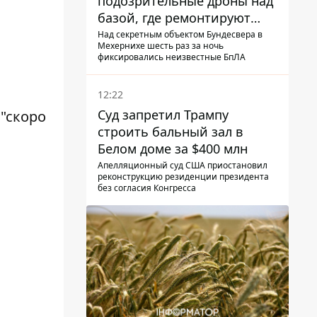
подозрительные дроны над
базой, где ремонтируют
Patriot - СМИ
Над секретным объектом Бундесвера в
Мехернихе шесть раз за ночь
фиксировались неизвестные БпЛА
12:22
Суд запретил Трампу
"скоро
строить бальный зал в
Белом доме за $400 млн
Апелляционный суд США приостановил
реконструкцию резиденции президента
без согласия Конгресса