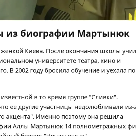
ы из биографии Мартынюк
оженкой Киева. После окончания школы учи
иональном университете театра, кино и
о. В 2002 году бросила обучение и уехала п
 известной в то время группе "Сливки".
то ее другие участницы недолюбливали из-
о акцента". Именно поэтому она решила
рафии Аллы Мартынюк 14 полнометражных ф
дийный боевик "Ненасытные".