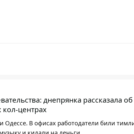
евательства: днепрянка рассказала об
 кол-центрах
и Одессе. В офисах работодатели били тимл
музыку и кидали на деньги