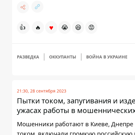
♥
👍
🔥
😭
😆
😡
РАЗВЕДКА
ОККУПАНТЫ
ВОЙНА В УКРАИНЕ
21:30, 28 сентября 2023
Пытки током, запугивания и изд
ужасах работы в мошеннических
Мошенники работают в Киеве, Днепре 
током, включали громкую российскую 