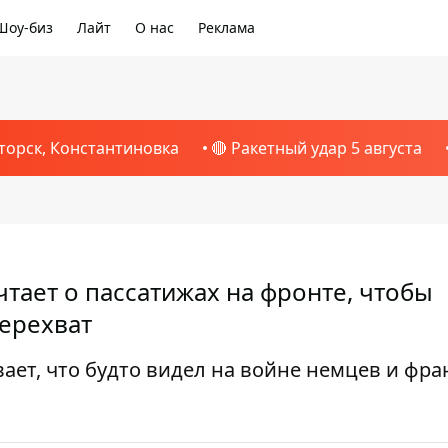
Шоу-биз
Лайт
О нас
Реклама
торск, Константиновка
🔴 Ракетный удар 5 августа
чтает о пассатижах на фронте, чтобы
перехват
ает, что будто видел на войне немцев и фра