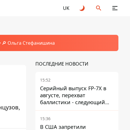
UK
🔎 Ольга Стефанишина
ПОСЛЕДНИЕ НОВОСТИ
15:52
Серийный выпуск FP-7X в
августе, перехват
баллистики - следующий
нцузов,
этап - Fire Point
конкретизировало планы
15:36
В США запретили