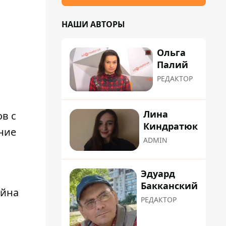
НАШИ АВТОРЫ
Ольга
Палий
РЕДАКТОР
Лина
в с
Киндратюк
ние
ADMIN
Эдуард
Бакканский
ойна
РЕДАКТОР