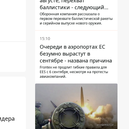
августе, перехват
баллистики - следующий
этап - Fire Point
Оборонная компания рассказала о
первом перехвате баллистической ракеты
конкретизировало планы
и серийном выпуске нового оружия.
15:10
Очереди в аэропортах ЕС
безумно вырастут в
сентябре - названа причина
Frontex не продлит гибкие правила для
EES с 6 сентября, несмотря на протесты
авиакомпаний.
идера