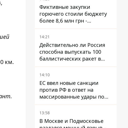
,
Фиктивные закупки
горючего стоили бюджету
более 8,6 млн грн -
предприятие возместило
убытки
ашей
14:21
Действительно ли Россия
способна выпускать 100
баллистических ракет в
0 км.
месяц и что с этим делать
14:10
ЕС ввел новые санкции
против РФ в ответ на
пант.
массированные удары по
Украине - Каллас раскрыла
детали
13:58
В Москве и Подмосковье
раздался мощный взрыв –