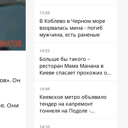
15:09
В Коблево в Черном море
взорвалась мина - погиб
мужчина, есть раненые
14:55
Больше бы такого –
ресторан Мама Манана в
Киеве спасает прохожих от
жары
ов». Он
14:44
Киевское метро объявило
тендер на капремонт
ле. Они
тоннеля на Подоле -
продлится почти два года
14:26