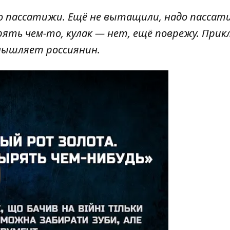
о пассатижи. Ещё не вытащили, надо пассат
рять чем-то, кулак — нет, ещё поврежу. Прик
змышляет россиянин.
y