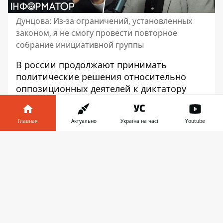
Дунцова: Из-за ограничений, установленных
законом, я не смогу провести повторное
собрание инициативной группы
В россии продолжают принимать
политические решения относительно
оппозиционных деятелей к диктатору
путину
. В субботу, 23 декабря,
центральная избирательная комиссия
Главная
Актуально
Україна на часі
Youtube
россии отклонила заявку журналистки
Екатерины Дунцовой. Она планировала
Информатор в
Скачать
баллотироваться на президентских
телефоне
👉
выборах в 2024 году.
О
решении российского ЦИК
пишет The
Guardian. Все члены комиссии
проголосовали против Дунцовой.