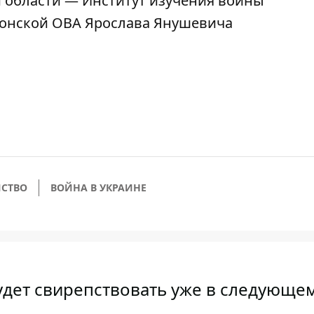
й области — Институт изучения войны
рсонской ОВА Ярослава Янушевича
СТВО
ВОЙНА В УКРАИНЕ
удет свирепствовать уже в следующем