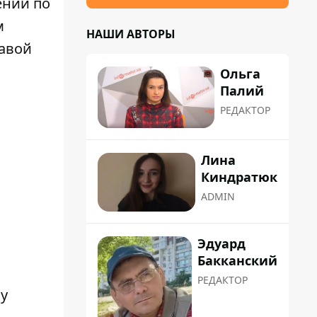
ении по
м
НАШИ АВТОРЫ
лавой
Ольга
Палий
РЕДАКТОР
Лина
Киндратюк
ADMIN
Эдуард
Бакканский
РЕДАКТОР
му