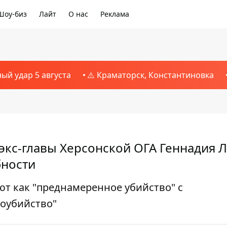
Шоу-биз
Лайт
О нас
Реклама
ный удар 5 августа
⚠️ Краматорск, Константиновка
экс-главы Херсонской ОГА Геннадия Л
бности
т как "преднамеренное убийство" с
оубийство"