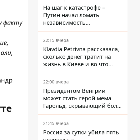
На шаг к катастрофе –
Путин начал ломать
у факту
независимость
собственного Центробанка,
заставив снизить базовую
22:15 вчера
ие,
ставку
Klavdia Petrivna рассказала,
али,
сколько денег тратит на
жизнь в Киеве и во что
вкладывает миллионы
андр
22:00 вчера
Президентом Венгрии
может стать герой мема
Гарольд, скрывающий боль
уте
– он возглавил народное
голосование
21:45 вчера
Россия за сутки убила пять
человек на