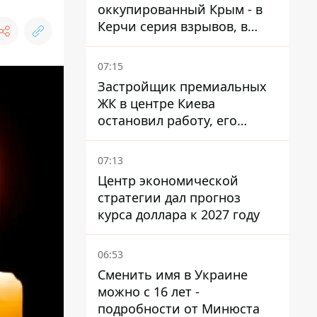
оккупированный Крым - в
Керчи серия взрывов, в
Феодосии пожар
07:15
Застройщик премиальных
ЖК в центре Киева
остановил работу, его
руководители сбежали из
Украины - Bihus.info
07:13
Центр экономической
стратегии дал прогноз
курса доллара к 2027 году
06:53
Сменить имя в Украине
можно с 16 лет -
подробности от Минюста