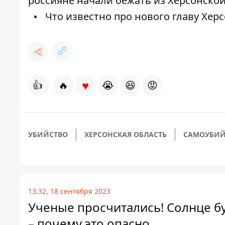
россияне начали бежать из Херсонско
Что известно про нового главу Хе
♥
👍
🔥
😭
😆
😡
УБИЙСТВО
ХЕРСОНСКАЯ ОБЛАСТЬ
САМОУБИЙ
13:32, 18 сентября 2023
Ученые просчитались! Солнце б
– почему это опасно