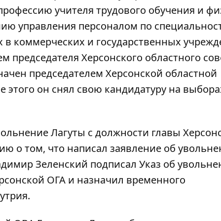
 профессию учителя трудового обучения и фи
мию управления персоналом по специальнос
х в коммерческих и государственных учрежд
ем председателя Херсонского областного сове
начен председателем Херсонской областной
ле этого он снял свою кандидатуру на выбора
вольнение Лагуты с должности главы Херсон
ю о том, что написал заявление об увольне
адимир Зеленский подписал Указ об увольне
ерсонской ОГА и назначил временного
утрия.