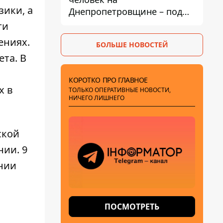
зики, а
Днепропетровщине – под
ударами оказались пять
ти
районов области
ениях.
БОЛЬШЕ НОВОСТЕЙ
та. В
КОРОТКО ПРО ГЛАВНОЕ
х в
ТОЛЬКО ОПЕРАТИВНЫЕ НОВОСТИ,
НИЧЕГО ЛИШНЕГО
ской
нии. 9
нии
ПОСМОТРЕТЬ