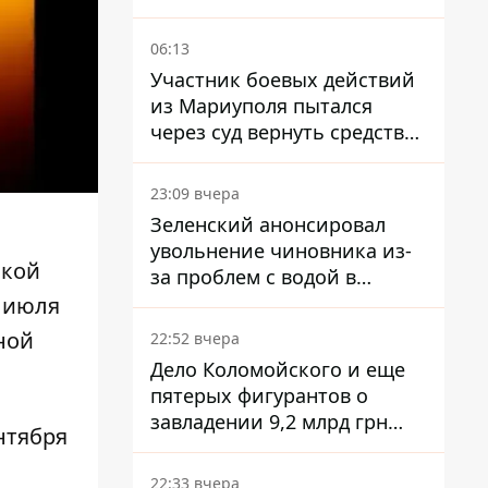
06:13
Участник боевых действий
из Мариуполя пытался
через суд вернуть средства
субсидии со счета в
Ощадбанке – каким было
23:09 вчера
решение
Зеленский анонсировал
увольнение чиновника из-
ской
за проблем с водой в
Марганце
о июля
ной
22:52 вчера
Дело Коломойского и еще
пятерых фигурантов о
завладении 9,2 млрд грн
нтября
ПриватБанка направили в
суд
22:33 вчера