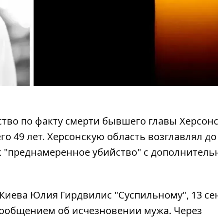
тво по факту
смерти бывшего главы Херсон
его 49 лет. Херсонскую область возглавлял д
к "преднамеренное убийство" с дополнитель
Киева Юлия Гирдвилис "Суспильному", 13 се
ообщением об исчезновении мужа
. Через