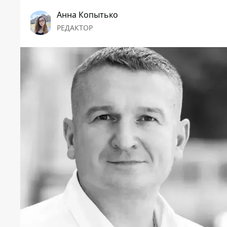
Анна Копытько
РЕДАКТОР