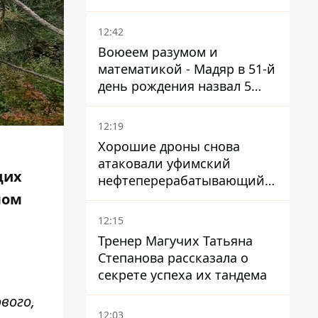
нуждается в усилении
12:42
Воюеем разумом и
математикой - Мадяр в 51-й
день рождения назвал 5
условий поражения РФ
12:19
Хорошие дроны снова
атаковали уфимский
щих
нефтеперерабатывающий
кластер – один упал на
лом
недострой
12:15
Тренер Магучих Татьяна
Степанова рассказала о
секрете успеха их тандема
вого,
12:03