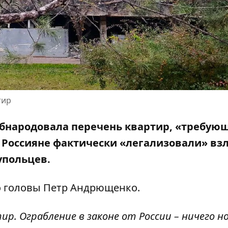
тир
бнародовала перечень квартир, «требую
 Россияне фактически «легализовали» вз
упольцев.
о головы
Петр Андрющенко
.
р. Ограбление в законе от России – ничего но