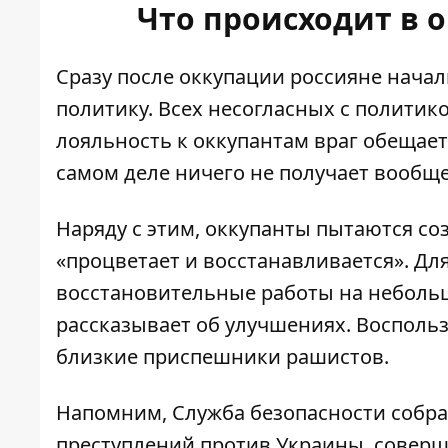
Что происходит в
Сразу после оккупации россияне нача
политику
. Всех несогласных с политик
лояльность к оккупантам враг обещает
самом деле ничего не получает вообщ
Наряду с этим, оккупанты
пытаются соз
«процветает и восстанавливается»
. Дл
восстановительные работы на небольш
рассказывает об улучшениях. Воспольз
близкие приспешники рашистов.
Напомним,
Служба безопасности собр
преступлений против Украины
, совер