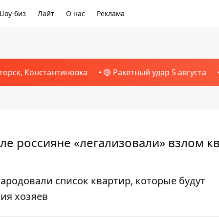
Шоу-биз
Лайт
О нас
Реклама
торск, Константиновка
🔴 Ракетный удар 5 августа
ле россияне «легализовали» взлом к
родовали список квартир, которые будут
ия хозяев