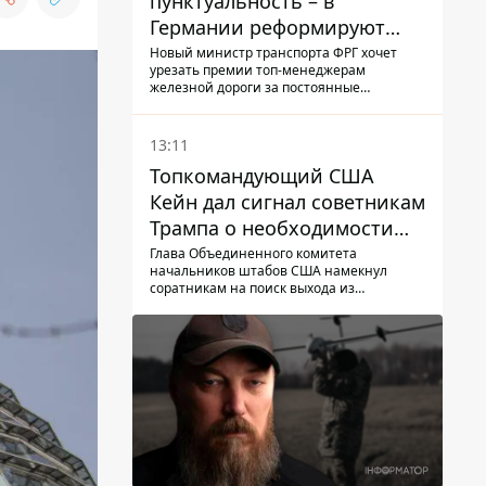
пунктуальность – в
Германии реформируют
премирование руководства
Новый министр транспорта ФРГ хочет
урезать премии топ-менеджерам
Deutsche Bahn
железной дороги за постоянные
опоздание поездов
13:11
Топкомандующий США
Кейн дал сигнал советникам
Трампа о необходимости
заканчивать войну с
Глава Объединенного комитета
начальников штабов США намекнул
Ираном – СМИ
соратникам на поиск выхода из
конфликта