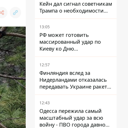
Кейн дал сигнал советникам
Трампа о необходимости
заканчивать войну с
Ираном – СМИ
13:05
РФ может готовить
массированный удар по
Киеву ко Дню
Независимости - Институт
изучения войны
12:57
Финляндия вслед за
Нидерландами отказалась
передавать Украине ракеты
ПВО Patriot
12:43
Одесса пережила самый
масштабный удар за всю
войну - ПВО города давно