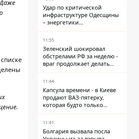
 Даже
Удар по критической
о
инфраструктуре Одесщины
– энергетики
восстанавливают свет
11:55
Зеленский шокировал
обстрелами РФ за неделю -
 списке
враг продолжает делать
еделены
ставку на баллистический
террор
11:44
Капсула времени - в Киеве
их
продают ВАЗ-пятерку,
которая будто только
щение.
сошла с конвейера
11:41
Болгария вызвала посла
Украины из-за взрыва