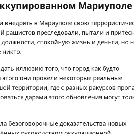
 оккупированном Мариуполе
ли
внедрять в Мариуполе свою террористиче
ой рашистов преследовали, пытали и притесн
 должности, спокойную жизнь и деньги, но 
е никто.
дать иллюзию того, что город как будто
я этого они провели некоторые реальные
ой территории, где с разных ракурсов проп
оваться дарами этого обновления могут тол
ала безоговорочные доказательства новых
шённых руководством оккупационной