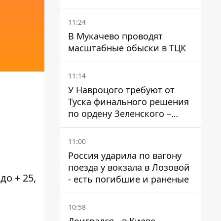
работают кондиционеры во
время жары
11:24
В Мукачево проводят
масштабные обыски в ТЦК
11:14
У Навроцого требуют от
Туска финального решения
по ордену Зеленского –
найдите в себе мужество
11:00
Россия ударила по вагону
поезда у вокзала в Лозовой
о + 25,
- есть погибшие и раненые
10:58