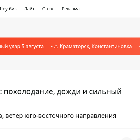
Шоу-биз
Лайт
О нас
Реклама
ный удар 5 августа
⚠️ Краматорск, Константиновка
я: похолодание, дожди и сильный
, ветер юго-восточного направления