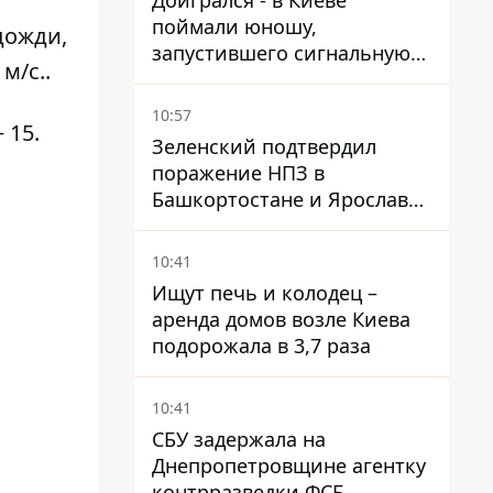
Доигрался - в Киеве
поймали юношу,
дожди,
запустившего сигнальную
м/с..
ракету, чтобы порадовать
девушек
10:57
 15.
Зеленский подтвердил
поражение НПЗ в
Башкортостане и Ярославле
- видео
10:41
Ищут печь и колодец –
аренда домов возле Киева
подорожала в 3,7 раза
10:41
СБУ задержала на
Днепропетровщине агентку
контрразведки ФСБ,