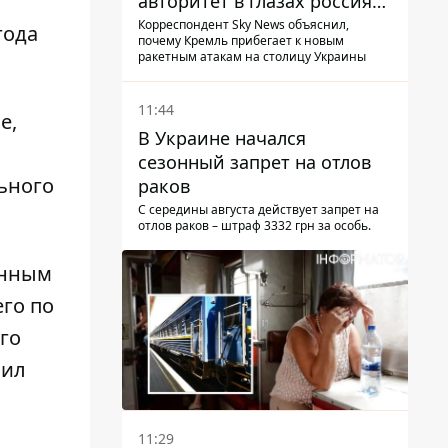
авторитет в глазах россиян:
диктатор находится под
Корреспондент Sky News объяснил,
года
почему Кремль прибегает к новым
давлением - Sky News
ракетным атакам на столицу Украины
11:44
е,
В Украине начался
сезонный запрет на отлов
ьного
раков
С середины августа действует запрет на
отлов раков – штраф 3332 грн за особь.
енным
го по
го
вил
11:29