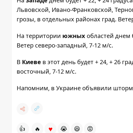
На
западе
днем будет + 22, + 24 градуса
Львовской, Ивано-Франковской, Терно
грозы, в отдельных районах град. Ветер
На территории
южных
областей днем бу
Ветер северо-западный, 7-12 м/с.
В
Киеве
в этот день будет + 24, + 26 гра
восточный, 7-12 м/с.
Напомним, в Украине
объявили шторм
♥
👍
🔥
😭
😆
😡