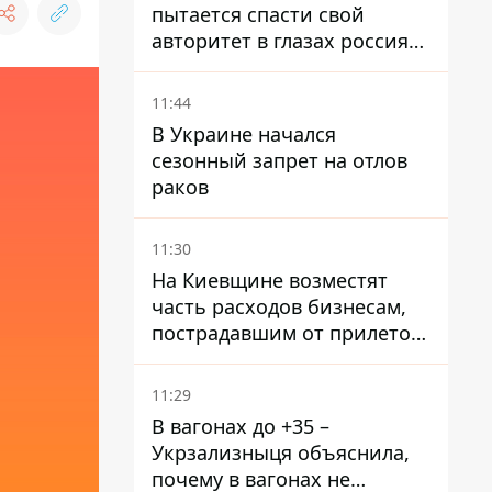
пытается спасти свой
авторитет в глазах россиян:
диктатор находится под
давлением - Sky News
11:44
В Украине начался
сезонный запрет на отлов
раков
11:30
На Киевщине возместят
часть расходов бизнесам,
пострадавшим от прилетов
ракет
11:29
В вагонах до +35 –
Укрзализныця объяснила,
почему в вагонах не