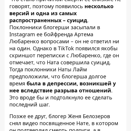
говорят, поэтому появилось
несколько
версий и одна из самых
распространенных – суицид
.
Поклонники блогерши засыпали в
Instagram ее бойфренда Артема
Любаренко вопросами – он не ответил ни
на один. Однако в TikTok появился якобы
скриншот переписки с Любаренко, где он
отмечает, что Ната совершила суицид.
Тогда поклонники Наты Лайм
предположили, что блогерша долгое
время
была в депрессии, возникшей у
нее вследствие разрыва отношений
.
Это вроде бы и подтолкнуло ее сделать
последний шаг.
Позже ее друг, блогер Женя Белозеров
снял видео посвященное Нате, в котором
он подтвердил смерть подруги, а в