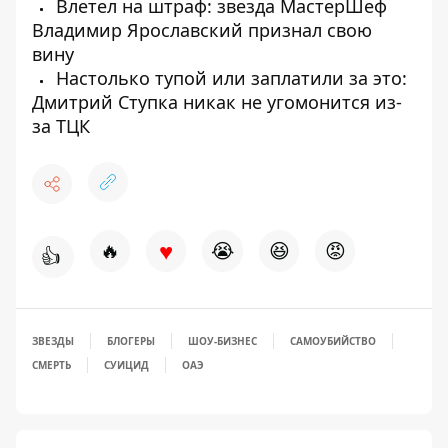
Влетел на штраф: звезда МастерШеф
Владимир Ярославский признал свою
вину
Настолько тупой или заплатили за это:
Дмитрий Ступка никак не угомонится из-
за ТЦК
♥
🔥
😭
😆
😡
👍
ЗВЕЗДЫ
БЛОГЕРЫ
ШОУ-БИЗНЕС
САМОУБИЙСТВО
СМЕРТЬ
СУИЦИД
ОАЭ