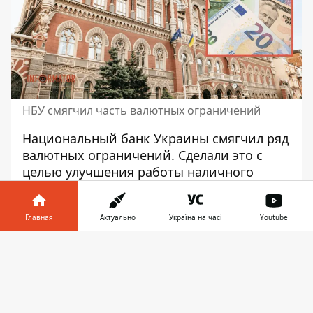
НБУ смягчил часть валютных ограничений
Национальный банк Украины
смягчил ряд
валютных ограничений
. Сделали это с
целью улучшения работы наличного
сегмента валютного рынка. Изменения в
некоторых вопросах внесены уже с 16
Главная
Актуально
Україна на часі
Youtube
сентября.
Информатор в
Об этом сообщает пресс-служба НБУ.
Скачать
телефоне
👉
Регулятор
сделал еще один шаг для
увеличения возможностей финансовых
учреждений по продаже наличной