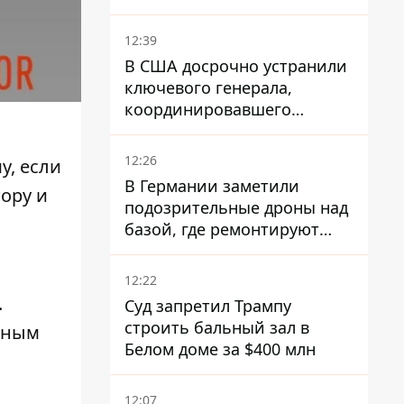
12:39
В США досрочно устранили
ключевого генерала,
координировавшего
поддержку Украины -
причину умалчивают
12:26
у, если
В Германии заметили
ору и
подозрительные дроны над
базой, где ремонтируют
Patriot - СМИ
12:22
.
Суд запретил Трампу
строить бальный зал в
ьным
Белом доме за $400 млн
12:07