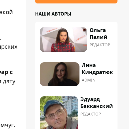
Такой
НАШИ АВТОРЫ
Ольга
Палий
,
РЕДАКТОР
ярских
Лина
уар с
Киндратюк
 дату
ADMIN
Эдуард
Бакканский
РЕДАКТОР
емчуг.