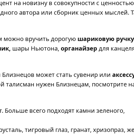
кцент на новизну в совокупности с ценностью
одного автора или сборник ценных мыслей. 
м можно вручить дорогую
шариковую ручку
ик,
шары Ньютона,
органайзер
для канцел
 Близнецов может стать сувенир или
аксесс
й талисман нужен Близнецам, посмотрите на
ат. Больше всего подходят камни зеленого,
русталь, тигровый глаз, гранат, хризопраз, ж