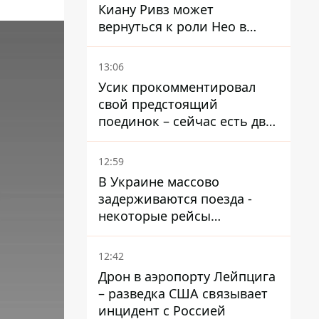
Киану Ривз может
вернуться к роли Нео в
пятой части
13:06
Усик прокомментировал
свой предстоящий
поединок – сейчас есть два
варианта
12:59
В Украине массово
задерживаются поезда -
некоторые рейсы
опаздывают более чем на
12 часов
12:42
Дрон в аэропорту Лейпцига
– разведка США связывает
инцидент с Россией