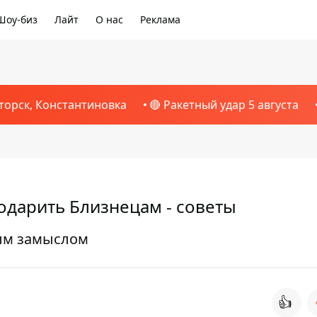
Шоу-биз
Лайт
О нас
Реклама
торск, Константиновка
🔴 Ракетный удар 5 августа
подарить Близнецам - советы
ым замыслом
👍