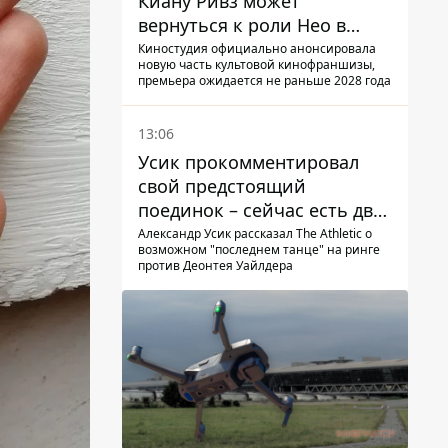
Киану Ривз может
вернуться к роли Нео в
пятой части
Киностудия официально анонсировала
новую часть культовой кинофраншизы,
премьера ожидается не раньше 2028 года
13:06
Усик прокомментировал
свой предстоящий
поединок – сейчас есть два
варианта
Александр Усик рассказал The Athletic о
возможном "последнем танце" на ринге
против Деонтея Уайлдера