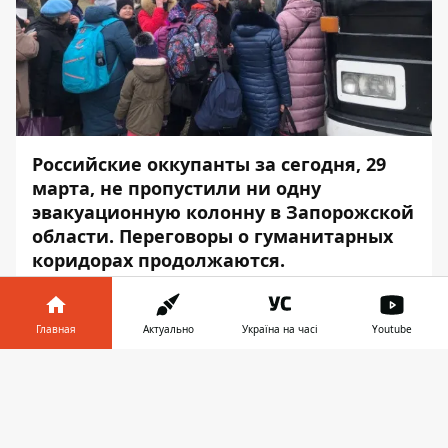
Российские оккупанты за сегодня, 29
марта, не пропустили ни одну
эвакуационную колонну в Запорожской
области. Переговоры о гуманитарных
коридорах продолжаются.
Как передает
Информатор
, об этом
сообщил
глава Запорожской ОГА
Главная
Актуально
Україна на часі
Youtube
Александр Старух.
Информатор в
Скачать
«Орки сегодня не пропустили ни одной
телефоне
👉
колонны!!!