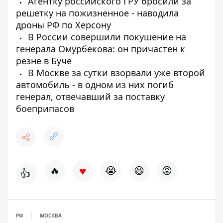
Агентку российского ГРУ бросили за
решетку на пожизненное - наводила
дроны РФ по Херсону
В России совершили покушение на
генерала Омурбекова: он причастен к
резне в Буче
В Москве за сутки взорвали уже второй
автомобиль - в одном из них погиб
генерал, отвечавший за поставку
боеприпасов
♥
🔥
😭
😆
😡
👍
РФ
МОСКВА