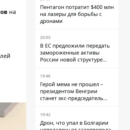
Пентагон потратит $400 млн
ров
на
на лазеры для борьбы с
дронами
20:03
В ЕС предложили передать
замороженные активы
елей
России новой структуре
блока
19:46
Герой мема не прошел –
президентом Венгрии
станет экс-председатель
Верховного Суда, которого
критиковал Орбан.
19:42
Дрон, что упал в Болгарии
неподалеку от газопровода,