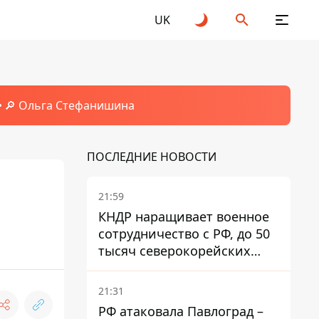
UK
🔎 Ольга Стефанишина
ПОСЛЕДНИЕ НОВОСТИ
21:59
КНДР наращивает военное
сотрудничество с РФ, до 50
тысяч северокорейских
солдат могут прибыть в
Россию – Зеленский
21:31
РФ атаковала Павлоград –