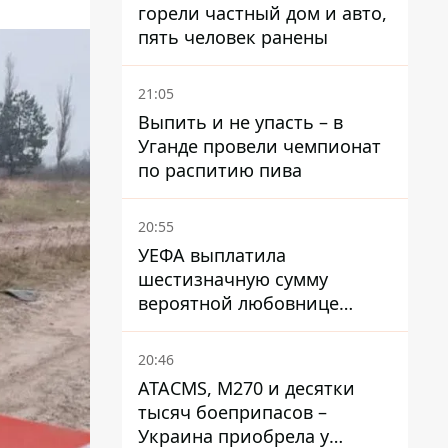
горели частный дом и авто,
пять человек ранены
21:05
Выпить и не упасть – в
Уганде провели чемпионат
по распитию пива
20:55
УЕФА выплатила
шестизначную сумму
вероятной любовнице
Инфантино - The Telegraph
20:46
ATACMS, M270 и десятки
тысяч боеприпасов –
Украина приобрела у