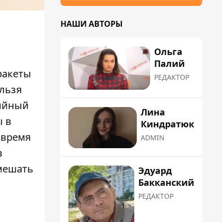
НАШИ АВТОРЫ
Ольга
Палий
ракеты
РЕДАКТОР
ельзя
рийный
Лина
ы в
Киндратюк
 время
ADMIN
в
омешать
Эдуард
Бакканский
РЕДАКТОР