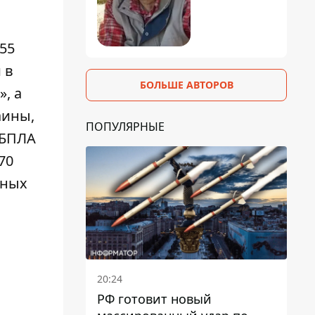
а
55
 в
БОЛЬШЕ АВТОРОВ
», а
аины,
ПОПУЛЯРНЫЕ
 БПЛА
70
вных
20:24
РФ готовит новый