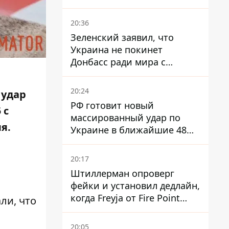
Турции мощный пакет
вооружения
20:36
Зеленский заявил, что
Украина не покинет
Донбасс ради мира с
Россией
20:24
 удар
РФ готовит новый
 с
массированный удар по
я.
Украине в ближайшие 48
часов – разведка США
20:17
Штиллерман опроверг
фейки и установил дедлайн,
когда Freyja от Fire Point
ли, что
полноценно заработает
против баллистики
20:05