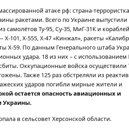
ассированной атаке рф: страна-террористк
аины ракетами. Всего по Украине выпустили 
з самолётов Ту-95, Су-35, МиГ-31К и кораблей
Х-101, Х-555, Х-47 «Кинжал», ракеты «Калибр
ты
Х-59. По данным Генерального штаба Укр
ионных удара. 18 из них – с использованием
 сбиты. Оккупационные войска осуществили 
тожены. Также 125 раз обстреляли из реакти
вражеских ударов
погибли
мирные жители и
окой остается опасность авиационных и
и Украины.
опала в сельсовет
Херсонской области.