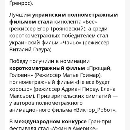
Ґренрос).
Лучшим
украинским полнометражным
фильмом стала
кинолента «Бес»
(режиссёр Егор Трояновский), а среди
короткометражных победителем стал
украинский фильм «Чачьo» (режиссёр
Виталий Гавура).
Победу получили в номинации
короткометражный фильм
«Прощай,
Головин» (Режиссёр Матье Гримар),
полнометражный фильм «Не все будет
хорошо» (режиссёр Адриан Пирву, Елена
Максьом). Приз зрительских симпатий —
у авторов полнометражного
анимационного фильма «Виктор_Робот».
В
международном конкурсе
Гран-при
фестиваля стал «Ужин в Америке»