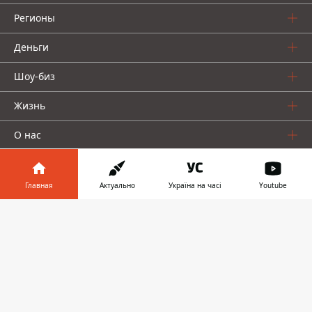
Регионы
Деньги
Шоу-биз
Жизнь
О нас
Главная
Актуально
Україна на часі
Youtube
Информатор в
Скачать
телефоне
👉
Информатор проекты
Столица
Ваши финансы
Авто
Geek
© 2016-2026 Informator