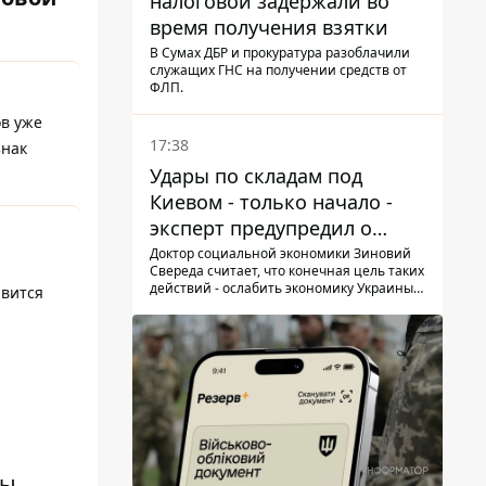
налоговой задержали во
время получения взятки
В Сумах ДБР и прокуратура разоблачили
служащих ГНС на получении средств от
ФЛП.
в уже
17:38
знак
Удары по складам под
Киевом - только начало -
эксперт предупредил о
новой угрозе
Доктор социальной экономики Зиновий
Свереда считает, что конечная цель таких
действий - ослабить экономику Украины и
явится
заставить людей покидать опасные
регионы
ы,