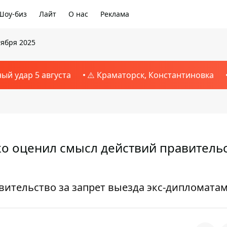
Шоу-биз
Лайт
О нас
Реклама
тября 2025
ный удар 5 августа
⚠️ Краматорск, Константиновка
ко оценил смысл действий правитель
вительство за запрет выезда экс-дипломата