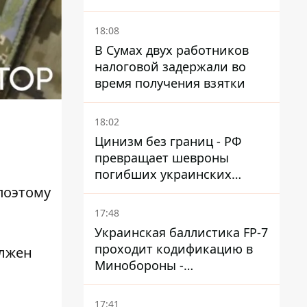
Сумской области
18:08
В Сумах двух работников
налоговой задержали во
время получения взятки
18:02
Цинизм без границ - РФ
превращает шевроны
погибших украинских
защитников в экспонаты
 поэтому
"музея СВО"
17:48
Украинская баллистика FP-7
проходит кодификацию в
лжен
Минобороны -
приближается боевое
применение - Reuters
17:41