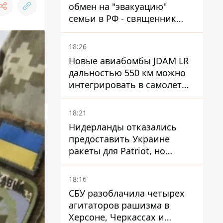
обмен на "эвакуацию"
семьи в РФ - священник
УПЦ МП получил 15 лет
тюрьмы
18:26
Новые авиабомбы JDAM LR
дальностью 550 км можно
интегрировать в самолеты
ВСУ, но есть нюансы.
18:21
Нидерланды отказались
предоставить Украине
ракеты для Patriot, но
готовы помочь иначе
18:16
СБУ разоблачила четырех
агитаторов рашизма в
Херсоне, Черкассах и