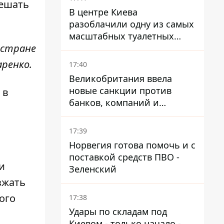
решать
В центре Киева
разоблачили одну из самых
масштабных туалетных
 стране
схем с фиктивным домом
аренко.
17:40
Великобритания ввела
новые санкции против
 в
банков, компаний и
танкеров РФ
17:39
Норвегия готова помочь и с
поставкой средств ПВО -
и
Зеленский
зжать
ого
17:38
Удары по складам под
Киевом - только начало -