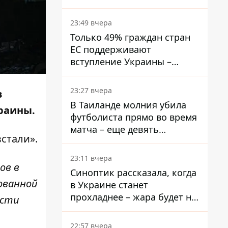
подать
23:49 вчера
Только 49% граждан стран
ЕС поддерживают
вступление Украины –
результаты опроса
23:27 вчера
в
В Таиланде молния убила
раины.
футболиста прямо во время
матча – еще девять
встали»
.
пострадали
23:11 вчера
ов в
Синоптик рассказала, когда
ованной
в Украине станет
прохладнее – жара будет не
ести
долго
22:57 вчера