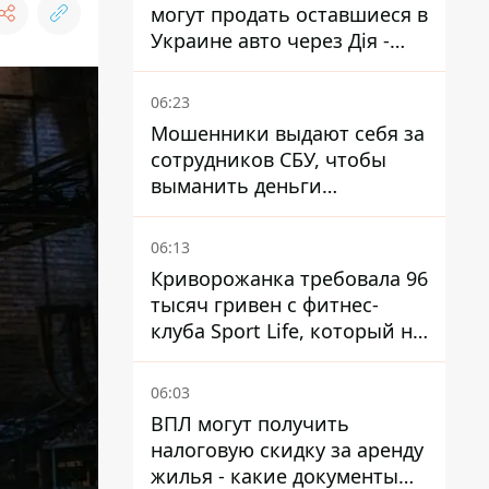
могут продать оставшиеся в
Украине авто через Дія -
МВД
06:23
Мошенники выдают себя за
сотрудников СБУ, чтобы
выманить деньги
украинцев
06:13
Криворожанка требовала 96
тысяч гривен с фитнес-
клуба Sport Life, который не
пускал ее в бассейн без
медицинской справки –
06:03
решение суда
ВПЛ могут получить
налоговую скидку за аренду
жилья - какие документы