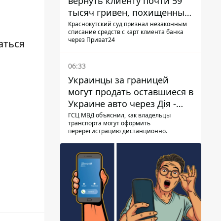
вернуть клиенту почти 59
тысяч гривен, похищенных
мошенниками
Краснокутский суд признал незаконным
списание средств с карт клиента банка
через Приват24
аться
06:33
Украинцы за границей
могут продать оставшиеся в
Украине авто через Дія -
МВД
ГСЦ МВД объяснил, как владельцы
транспорта могут оформить
перерегистрацию дистанционно.