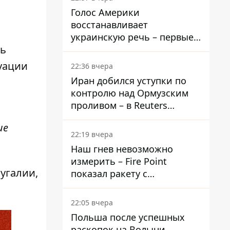
Голос Америки
восстанавливает
украинскую речь – первые
чь
эфиры ожидаются на
следующей неделе
уации
22:36 вчера
Иран добился уступки по
контролю над Ормузским
проливом – в Reuters
раскрыли детали
ие
22:19 вчера
Наш гнев невозможно
измерить – Fire Point
угалии,
показал ракету с
загадочной отметкой 723
22:05 вчера
Польша после успешных
раскопок на Волыни