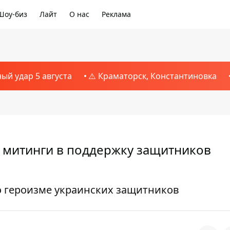
Шоу-биз
Лайт
О нас
Реклама
ный удар 5 августа
⚠️ Краматорск, Константиновка
 митинги в поддержку защитников
о героизме украинских защитников