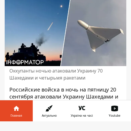
Оккупанты ночью атаковали Украину 70
Шахедами и четырьмя ракетами
Российские войска в ночь на пятницу 20
сентября
атаковали Украину Шахедами
и
ракетами. Противовоздушная оборона
сбила 61 дрон из 70, остальные
Главная
Актуально
Україна на часі
Youtube
локационно потеряны. Также была
уничтожена одна из четырех запущенных
Информатор в