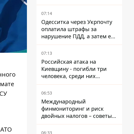
07:14
Одесситка через Укрпочту
оплатила штрафы за
нарушение ПДД, а затем ее
счета заблокировали - в
чем причина и что решил
07:13
суд
Российская атака на
Киевщину - погибли три
нного
человека, среди них
ребенок 2022 года
рмате
рождения
ВСУ
06:53
Международный
финмониторинг и риск
двойных налогов – советы
украинцам в Польше
НАТО
06:33