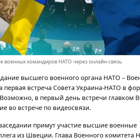
че военных командиров НАТО через онлайн-связь
седание высшего военного органа НАТО – Вое
на
первая встреча Совета Украина-НАТО в фо
 Возможно, в первый день встречи главком 
е во встрече по видеосвязи.
 заседании примут участие
высшие военные
ллега из Швеции. Глава Военного комитета 