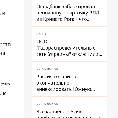
Ощадбанк заблокировал
 и
пенсионную карточку ВПЛ
из Кривого Рога - что
решил суд
06:13
ООО
рств
"Газораспределительные
на
сети Украины" отключили
львовянке газ - что решил
суд
22:56 вчера
Россия готовится
окончательно
акже
аннексировать Южную
и в
Осетию – страны НАТО
обеспокоены
22:35 вчера
Все кончено – Усик
пообещал не возвращаться