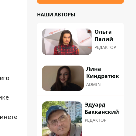
НАШИ АВТОРЫ
Ольга
Палий
РЕДАКТОР
Лина
Киндратюк
его
ADMIN
ике
Эдуард
Бакканский
бинете
РЕДАКТОР