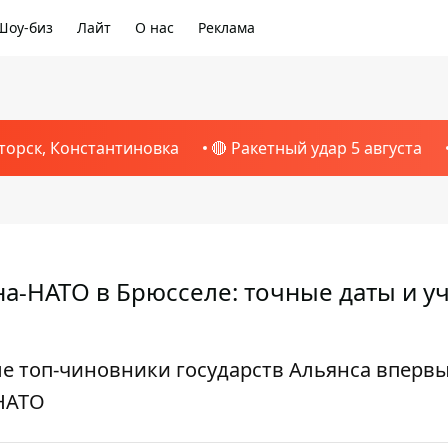
Шоу-биз
Лайт
О нас
Реклама
торск, Константиновка
🔴 Ракетный удар 5 августа
а-НАТО в Брюсселе: точные даты и у
ые топ-чиновники государств Альянса вперв
-НАТО