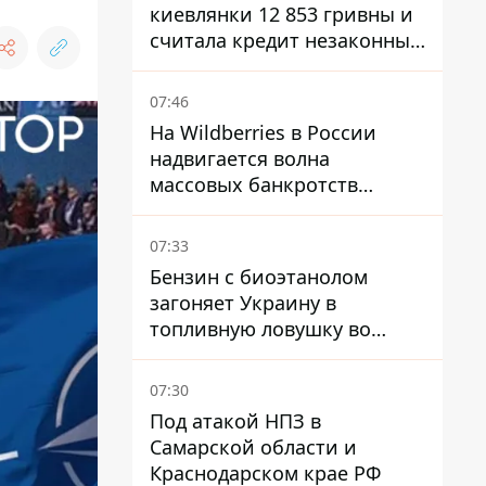
киевлянки 12 853 гривны и
считала кредит незаконным
- что решил суд
07:46
На Wildberries в России
надвигается волна
массовых банкротств
продавцов - Reuters
07:33
Бензин с биоэтанолом
загоняет Украину в
топливную ловушку во
время войны - Сергей Куюн
07:30
Под атакой НПЗ в
Самарской области и
Краснодарском крае РФ