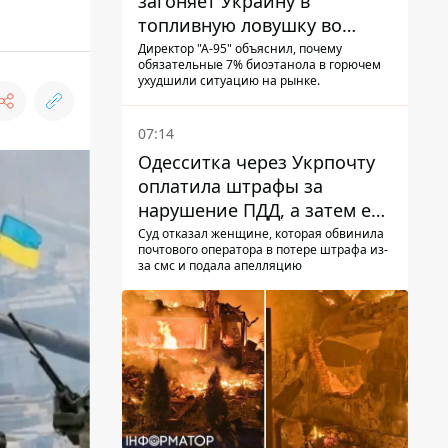
загоняет Украину в
топливную ловушку во
время войны - Сергей Куюн
Директор "А-95" объяснил, почему
обязательные 7% биоэтанола в горючем
ухудшили ситуацию на рынке.
07:14
Одесситка через Укрпочту
оплатила штрафы за
нарушение ПДД, а затем ее
счета заблокировали - в
Суд отказал женщине, которая обвинила
почтового оператора в потере штрафа из-
чем причина и что решил
за смс и подала апелляцию
суд