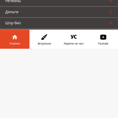
Регионы
Деньги
Шоу-биз
Жизнь
Главная
Актуально
Україна на часі
Youtube
О нас
Информатор в
Скачать
телефоне
👉
Информатор проекты
Столица
Ваши финансы
Авто
Geek
© 2016-2026 Informator